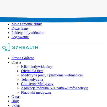
Umów wizytę:
+48 777 111 777
Infolinia czynna:
pon-pt: 8.00-20.00
Małe i średnie firmy
Duże firmy
Pakiety indywidualne
Logowanie
Strona Główna
Oferta
Klient indywidualny
Oferta dla firm
Medycyna pracy i platforma webmedical
Telemedycyna
Concierge Medyczny
Aplikacja mobilna S7Health – umów wizytę
Placówki medyczne
O nas
Blog
Sklep