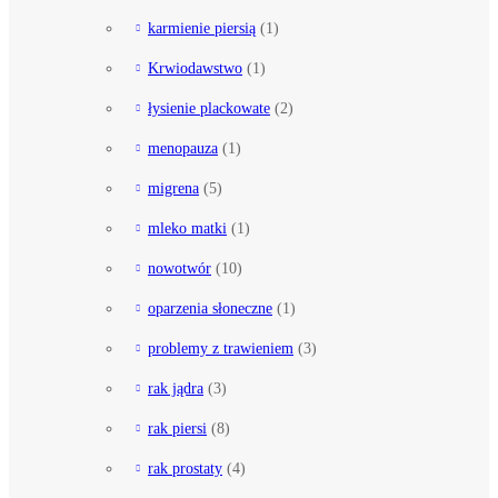
karmienie piersią
(1)
Krwiodawstwo
(1)
łysienie plackowate
(2)
menopauza
(1)
migrena
(5)
mleko matki
(1)
nowotwór
(10)
oparzenia słoneczne
(1)
problemy z trawieniem
(3)
rak jądra
(3)
rak piersi
(8)
rak prostaty
(4)