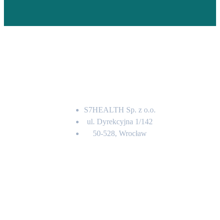
Adres
S7HEALTH Sp. z o.o.
ul. Dyrekcyjna 1/142
50-528, Wrocław
Kontakt