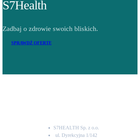
S7Health
Zadbaj o zdrowie swoich bliskich.
SPRAWDŹ OFERTĘ
Adres
S7HEALTH Sp. z o.o.
ul. Dyrekcyjna 1/142