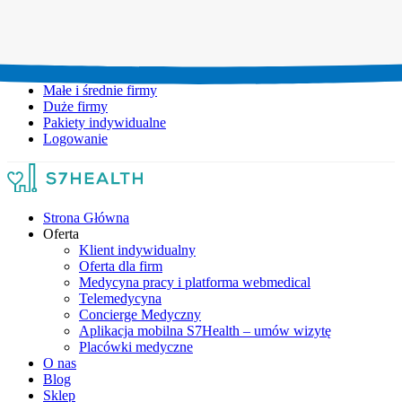
Umów wizytę:
+48 777 111 777
Infolinia czynna:
pon-pt: 8.00-20.00
Małe i średnie firmy
Duże firmy
Pakiety indywidualne
Logowanie
Strona Główna
Oferta
Klient indywidualny
Oferta dla firm
Medycyna pracy i platforma webmedical
Telemedycyna
Concierge Medyczny
Aplikacja mobilna S7Health – umów wizytę
Placówki medyczne
O nas
Blog
Sklep