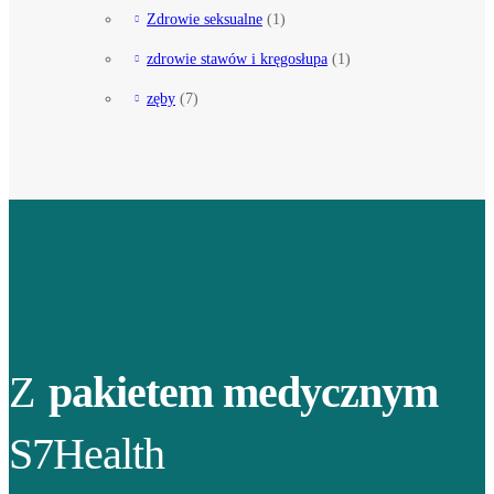
Zdrowie seksualne
(1)
zdrowie stawów i kręgosłupa
(1)
zęby
(7)
Z
pakietem medycznym
S7Health