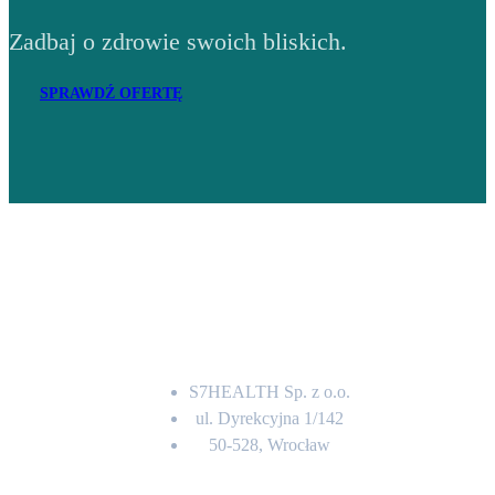
Zadbaj o zdrowie swoich bliskich.
SPRAWDŹ OFERTĘ
Adres
S7HEALTH Sp. z o.o.
ul. Dyrekcyjna 1/142
50-528, Wrocław