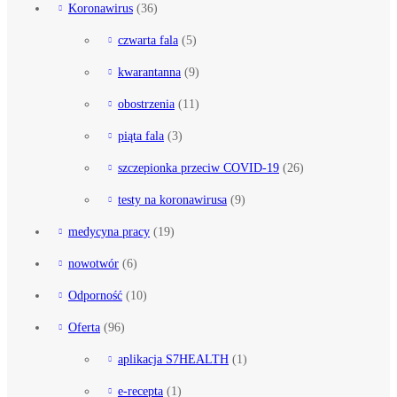
Koronawirus
(36)
czwarta fala
(5)
kwarantanna
(9)
obostrzenia
(11)
piąta fala
(3)
szczepionka przeciw COVID-19
(26)
testy na koronawirusa
(9)
medycyna pracy
(19)
nowotwór
(6)
Odporność
(10)
Oferta
(96)
aplikacja S7HEALTH
(1)
e-recepta
(1)