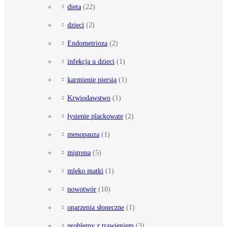
dieta
(22)
dzieci
(2)
Endometrioza
(2)
infekcja u dzieci
(1)
karmienie piersią
(1)
Krwiodawstwo
(1)
łysienie plackowate
(2)
menopauza
(1)
migrena
(5)
mleko matki
(1)
nowotwór
(10)
oparzenia słoneczne
(1)
problemy z trawieniem
(3)