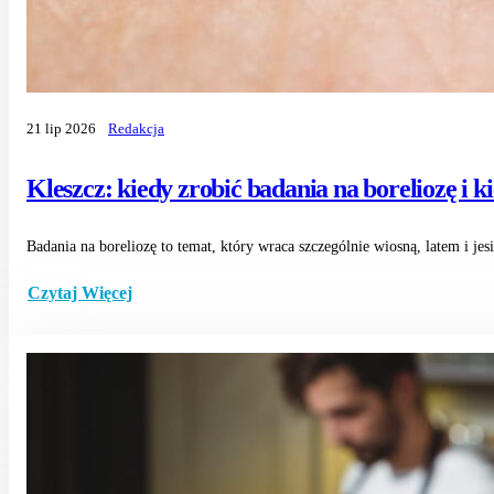
21 lip 2026
Redakcja
Kleszcz: kiedy zrobić badania na boreliozę i ki
Badania na boreliozę to temat, który wraca szczególnie wiosną, latem i jesi
Czytaj Więcej