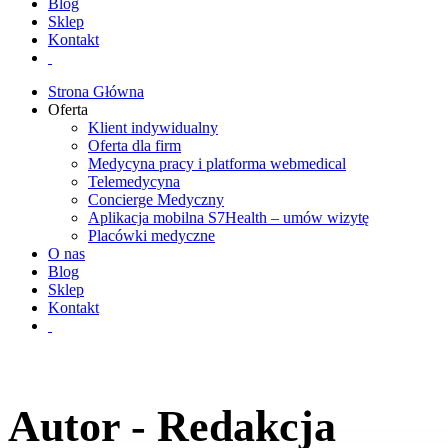
Blog
Sklep
Kontakt
Strona Główna
Oferta
Klient indywidualny
Oferta dla firm
Medycyna pracy i platforma webmedical
Telemedycyna
Concierge Medyczny
Aplikacja mobilna S7Health – umów wizytę
Placówki medyczne
O nas
Blog
Sklep
Kontakt
Autor - Redakcja