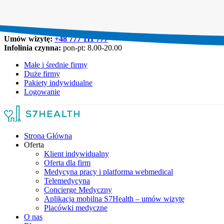
Umów wizytę:
+48 777 111 777
Infolinia czynna:
pon-pt: 8.00-20.00
Małe i średnie firmy
Duże firmy
Pakiety indywidualne
Logowanie
Strona Główna
Oferta
Klient indywidualny
Oferta dla firm
Medycyna pracy i platforma webmedical
Telemedycyna
Concierge Medyczny
Aplikacja mobilna S7Health – umów wizytę
Placówki medyczne
O nas