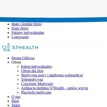
Umów wizytę:
+48 777 111 777
Infolinia czynna:
pon-pt: 8.00-20.00
Małe i średnie firmy
Duże firmy
Pakiety indywidualne
Logowanie
Strona Główna
Oferta
Klient indywidualny
Oferta dla firm
Medycyna pracy i platforma webmedical
Telemedycyna
Concierge Medyczny
Aplikacja mobilna S7Health – umów wizytę
Placówki medyczne
O nas
Blog
Sklep