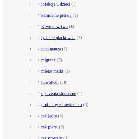
infekcja u dzieci
(1)
karmienie piersią
(1)
Krwiodawstwo
(1)
łysienie plackowate
(2)
menopauza
(1)
migrena
(5)
mleko matki
(1)
nowotwór
(10)
oparzenia słoneczne
(1)
problemy z trawieniem
(3)
rak jądra
(3)
rak piersi
(8)
rak prostaty
(4)