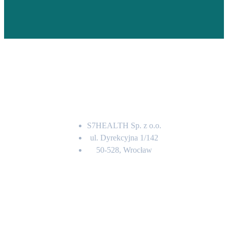
Adres
S7HEALTH Sp. z o.o.
ul. Dyrekcyjna 1/142
50-528, Wrocław
Kontakt