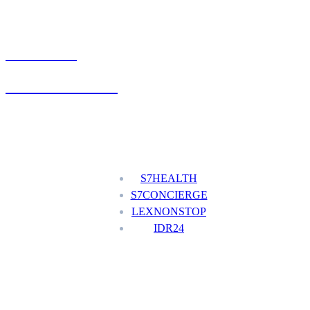
UMÓW WIZYTĘ
+48 777 111 777
Nasze usługi
S7HEALTH
S7CONCIERGE
LEXNONSTOP
IDR24
Menu