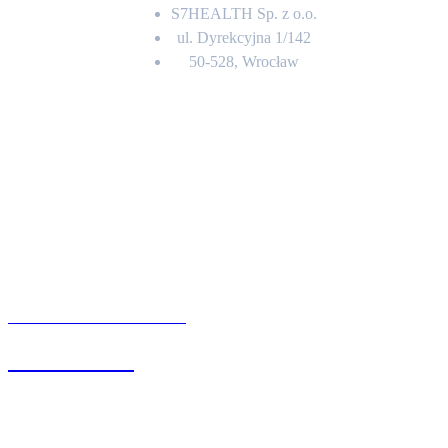
S7HEALTH Sp. z o.o.
ul. Dyrekcyjna 1/142
50-528, Wrocław
Kontakt
BIURO OBSŁUGI KLIENTA
71 342 88 41