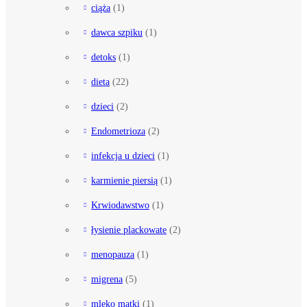
ciąża
(1)
dawca szpiku
(1)
detoks
(1)
dieta
(22)
dzieci
(2)
Endometrioza
(2)
infekcja u dzieci
(1)
karmienie piersią
(1)
Krwiodawstwo
(1)
łysienie plackowate
(2)
menopauza
(1)
migrena
(5)
mleko matki
(1)