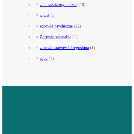
zaburzenia psychiczne
(18)
zawał
(1)
zdrowie psychiczne
(22)
Zdrowie seksualne
(1)
zdrowie stawów i kręgosłupa
(1)
zęby
(7)