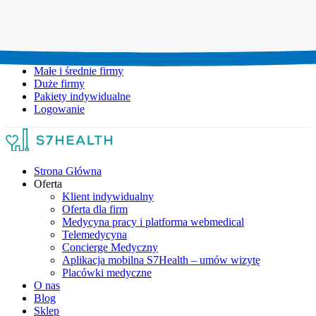
Umów wizytę:
+48 777 111 777
Infolinia czynna:
pon-pt: 8.00-20.00
Małe i średnie firmy
Duże firmy
Pakiety indywidualne
Logowanie
Strona Główna
Oferta
Klient indywidualny
Oferta dla firm
Medycyna pracy i platforma webmedical
Telemedycyna
Concierge Medyczny
Aplikacja mobilna S7Health – umów wizytę
Placówki medyczne
O nas
Blog
Sklep