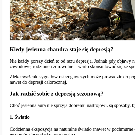
Kiedy jesienna chandra staje się depresją?
Nie każdy gorszy dzień to od razu depresja. Jednak gdy objawy ni
zawodowe, rodzinne i zdrowotne – warto skonsultować się ze spec
Zlekceważenie sygnałów ostrzegawczych może prowadzić do pog
nawet do depresji całorocznej.
Jak radzić sobie z depresją sezonową?
Choć jesienna aura nie sprzyja dobremu nastrojowi, są sposoby, 
1. Światło
Codzienna ekspozycja na naturalne światło (nawet w pochmurne dn
wspomóc gospodarkę hormonalną.