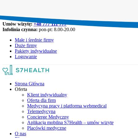
Umów wizytę:
+48 777 111 777
Infolinia czynna:
pon-pt: 8.00-20.00
Małe i średnie firmy
Duże firmy
Pakiety indywidualne
Logowanie
Strona Główna
Oferta
Klient indywidualny
Oferta dla firm
Medycyna pracy i platforma webmedical
Telemedycyna
Concierge Medyczny
Aplikacja mobilna S7Health – umów wizytę
Placówki medyczne
O nas