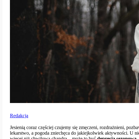
Redakcja
Jesienią coraz częściej czujemy się zmęczeni, rozdrażnieni, pozbawi
lekarstwo, a pogoda zniechęca do jakiejkolwiek aktywności. U n
więcej niż chwilową chandrą – może to być
depresja sezonowa
.