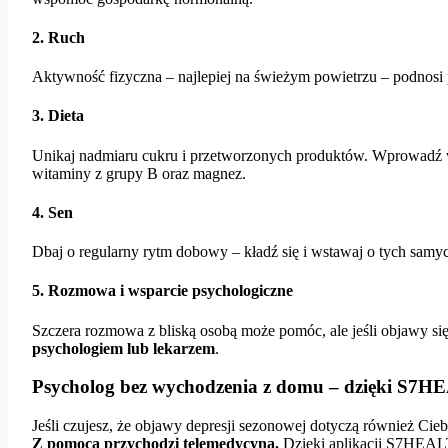
2. Ruch
Aktywność fizyczna – najlepiej na świeżym powietrzu – podnosi p
3. Dieta
Unikaj nadmiaru cukru i przetworzonych produktów. Wprowadź w
witaminy z grupy B oraz magnez.
4. Sen
Dbaj o regularny rytm dobowy – kładź się i wstawaj o tych sam
5. Rozmowa i wsparcie psychologiczne
Szczera rozmowa z bliską osobą może pomóc, ale jeśli objawy się
psychologiem lub lekarzem
.
Psycholog bez wychodzenia z domu – dzięki S7
Jeśli czujesz, że objawy depresji sezonowej dotyczą również Cieb
Z pomocą przychodzi telemedycyna.
Dzięki aplikacji S7HEALT