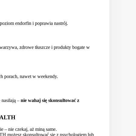
oziom endorfin i poprawia nastrój.
arzywa, zdrowe tłuszcze i produkty bogate w
ych porach, nawet w weekendy.
 nasilają –
nie wahaj się skonsultować z
HEALTH
ie – nie czekaj, aż miną same.
H możesz skonsultować się z psychologiem lub