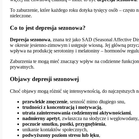
To zaburzenie, które każdego roku dotyka tysięcy osób – często 
nieleczone.
Co to jest depresja sezonowa?
Depresja sezonowa
, znana też jako SAD (Seasonal Affective Diso
w okresie jesienno-zimowym i ustępuje wiosną. Jej główną przycz
wpływa na produkcję serotoniny i melatoniny – hormonów reguluj
Zaburzenia te mogą mieć znaczący wpływ na codzienne funkcjono
prywatnych.
Objawy depresji sezonowej
Choć objawy mogą różnić się intensywnością, do najczęstszych n
przewlekłe zmęczenie
, senność mimo długiego snu,
trudności z koncentracją i motywacją
,
utrata zainteresowania codziennymi aktywnościami
,
nadmierny apetyt
, zwłaszcza na słodycze i węglowodany,
poczucie smutku, pustki, przygnębienia
,
unikanie kontaktów społecznych,
podwyższony poziom stresu lub lęku
,