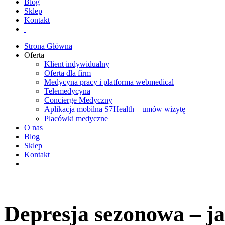
Blog
Sklep
Kontakt
Strona Główna
Oferta
Klient indywidualny
Oferta dla firm
Medycyna pracy i platforma webmedical
Telemedycyna
Concierge Medyczny
Aplikacja mobilna S7Health – umów wizytę
Placówki medyczne
O nas
Blog
Sklep
Kontakt
Depresja sezonowa – ja