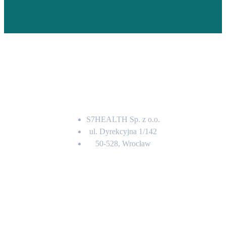
Adres
S7HEALTH Sp. z o.o.
ul. Dyrekcyjna 1/142
50-528, Wrocław
Kontakt