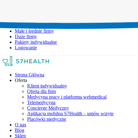
Umów wizytę:
+48 777 111 777
Infolinia czynna:
pon-pt: 8.00-20.00
Małe i średnie firmy
Duże firmy
Pakiety indywidualne
Logowanie
Strona Główna
Oferta
Klient indywidualny
Oferta dla firm
Medycyna pracy i platforma webmedical
Telemedycyna
Concierge Medyczny
Aplikacja mobilna S7Health – umów wizytę
Placówki medyczne
O nas
Blog
Sklep