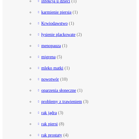
infekcja u dzieci
(1)
karmienie piersią
(1)
Krwiodawstwo
(1)
łysienie plackowate
(2)
menopauza
(1)
migrena
(5)
mleko matki
(1)
nowotwór
(10)
oparzenia słoneczne
(1)
problemy z trawieniem
(3)
rak jądra
(3)
rak piersi
(8)
rak prostaty
(4)