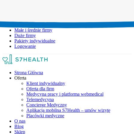
Umów wizytę:
+48 777 111 777
Infolinia czynna:
pon-pt: 8.00-20.00
Małe i średnie firmy
Duże firmy
Pakiety indywidualne
Logowanie
Strona Główna
Oferta
Klient indywidualny
Oferta dla firm
Medycyna pracy i platforma webmedical
Telemedycyna
Concierge Medyczny
Aplikacja mobilna S7Health – umów wizytę
Placówki medyczne
O nas
Blog
Sklep