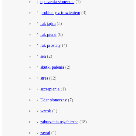
oparzenia słoneczne
(1)
problemy z trawieniem
(3)
rak jądra
(3)
rak piersi
(8)
rak prostaty
(4)
sen
(2)
skutki palenia
(2)
stres
(12)
szczepienia
(1)
Udar słoneczny
(7)
wzrok
(1)
zaburzenia psychiczne
(18)
zawał
(1)