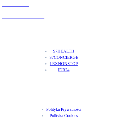
UMÓW WIZYTĘ
+48 777 111 777
Nasze usługi
S7HEALTH
S7CONCIERGE
LEXNONSTOP
IDR24
Menu
Polityka Prywatności
Polityka Cookies