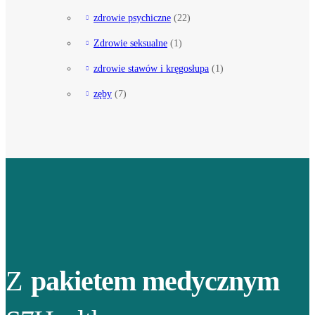
zdrowie psychiczne
(22)
Zdrowie seksualne
(1)
zdrowie stawów i kręgosłupa
(1)
zęby
(7)
Z
pakietem medycznym