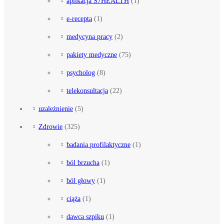
aplikacja S7HEALTH
(1)
e-recepta
(1)
medycyna pracy
(2)
pakiety medyczne
(75)
psycholog
(8)
telekonsultacja
(22)
uzależnienie
(5)
Zdrowie
(325)
badania profilaktyczne
(1)
ból brzucha
(1)
ból głowy
(1)
ciąża
(1)
dawca szpiku
(1)