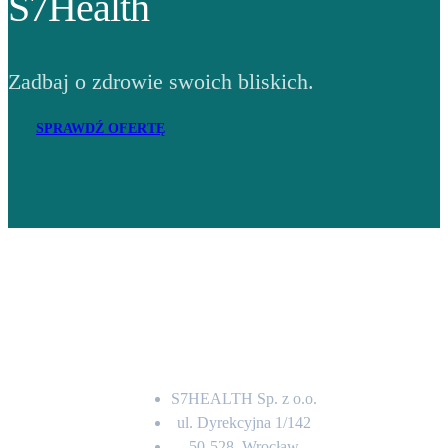
S7Health
Zadbaj o zdrowie swoich bliskich.
SPRAWDŹ OFERTĘ
Adres
S7HEALTH Sp. z o.o.
ul. Dyrekcyjna 1/142
50-528, Wrocław