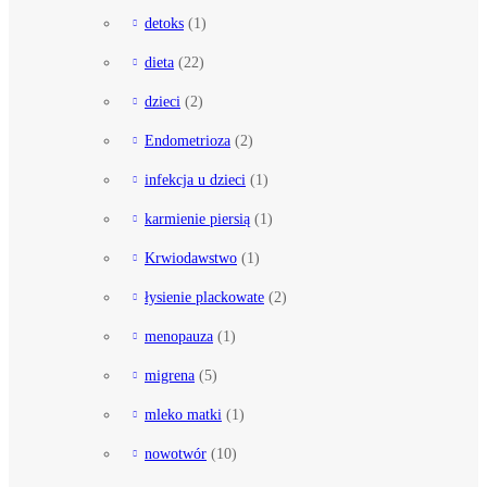
detoks
(1)
dieta
(22)
dzieci
(2)
Endometrioza
(2)
infekcja u dzieci
(1)
karmienie piersią
(1)
Krwiodawstwo
(1)
łysienie plackowate
(2)
menopauza
(1)
migrena
(5)
mleko matki
(1)
nowotwór
(10)