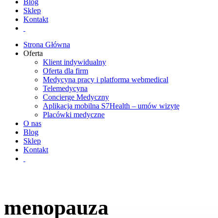
Blog
Sklep
Kontakt
Strona Główna
Oferta
Klient indywidualny
Oferta dla firm
Medycyna pracy i platforma webmedical
Telemedycyna
Concierge Medyczny
Aplikacja mobilna S7Health – umów wizytę
Placówki medyczne
O nas
Blog
Sklep
Kontakt
menopauza