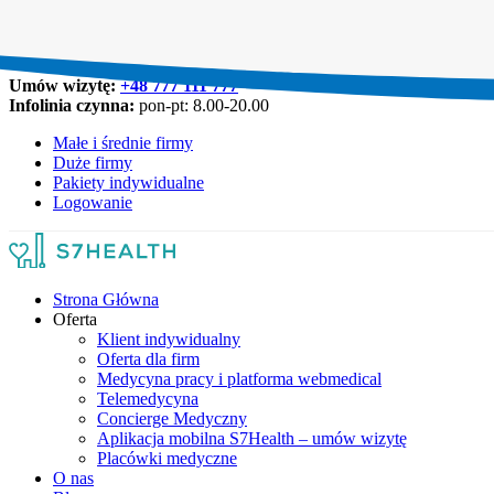
Umów wizytę:
+48 777 111 777
Infolinia czynna:
pon-pt: 8.00-20.00
Małe i średnie firmy
Duże firmy
Pakiety indywidualne
Logowanie
Strona Główna
Oferta
Klient indywidualny
Oferta dla firm
Medycyna pracy i platforma webmedical
Telemedycyna
Concierge Medyczny
Aplikacja mobilna S7Health – umów wizytę
Placówki medyczne
O nas