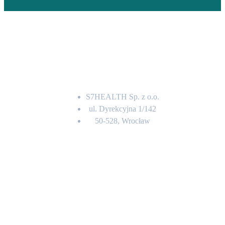
Adres
S7HEALTH Sp. z o.o.
ul. Dyrekcyjna 1/142
50-528, Wrocław
Kontakt