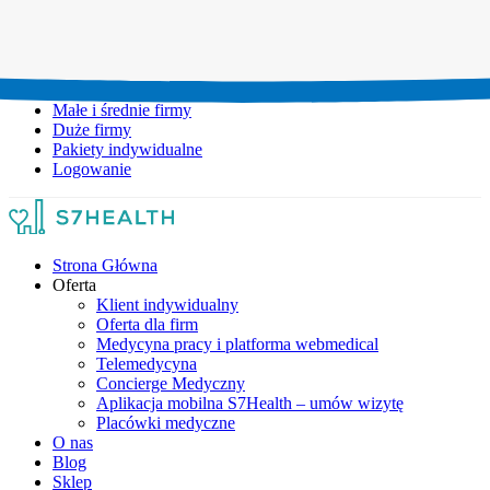
Umów wizytę:
+48 777 111 777
Infolinia czynna:
pon-pt: 8.00-20.00
Małe i średnie firmy
Duże firmy
Pakiety indywidualne
Logowanie
Strona Główna
Oferta
Klient indywidualny
Oferta dla firm
Medycyna pracy i platforma webmedical
Telemedycyna
Concierge Medyczny
Aplikacja mobilna S7Health – umów wizytę
Placówki medyczne
O nas
Blog
Sklep