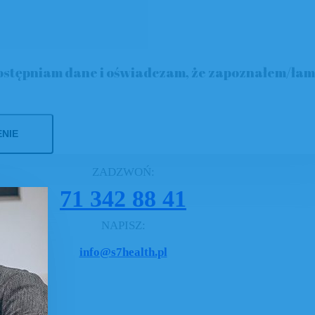
ebie i Twojej rodziny
stępniam dane i oświadczam, że zapoznałem/łam 
ZADZWOŃ:
71 342 88 41
NAPISZ:
info@s7health.pl