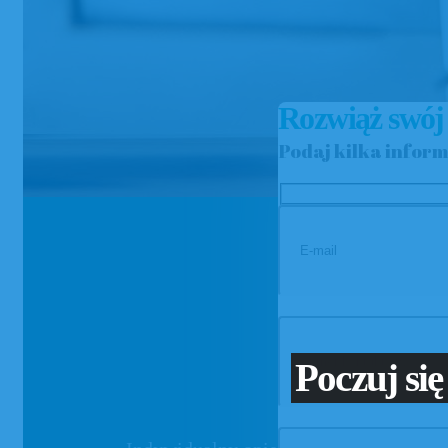
Rozwiąż swój
Podaj kilka inform
Concier
Poczuj się