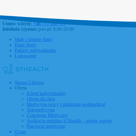
Umów wizytę:
+48 777 111 777
Infolinia czynna:
pon-pt: 8.00-20.00
Małe i średnie firmy
Duże firmy
Pakiety indywidualne
Logowanie
Strona Główna
Oferta
Klient indywidualny
Oferta dla firm
Medycyna pracy i platforma webmedical
Telemedycyna
Concierge Medyczny
Aplikacja mobilna S7Health – umów wizytę
Placówki medyczne
O nas