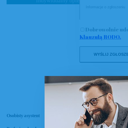
Indywidualny opiekun medyczny dla Ci
Dobrowolnie udo
Klauzulą RODO.
Osobisty asystent