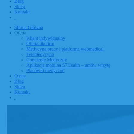
Blog
Sklep
Kontakt
Strona Główna
Oferta
Klient indywidualny
Oferta dla firm
Medycyna pracy i platforma webmedical
Telemedycyna
Concierge Medyczny
Aplikacja mobilna S7Health – umów wizytę
Placówki medyczne
O nas
Blog
Sklep
Kontakt