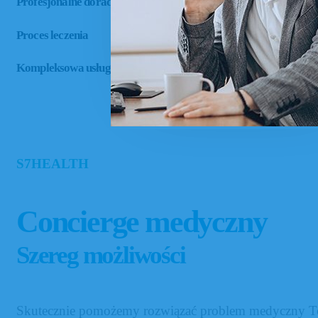
Profesjonalne doradztwo
Proces leczenia
Kompleksowa usługa
S7HEALTH
Concierge medyczny
Szereg możliwości
Skutecznie pomożemy rozwiązać problem medyczny To