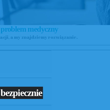
 problem medyczny
acji, a my znajdziemy rozwiązanie.
ge Medyczny
 bezpiecznie