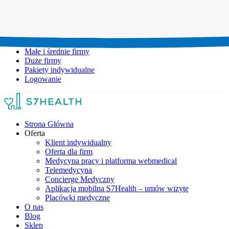
Umów wizytę:
+48 777 111 777
Infolinia czynna:
pon-pt: 8.00-20.00
Małe i średnie firmy
Duże firmy
Pakiety indywidualne
Logowanie
Strona Główna
Oferta
Klient indywidualny
Oferta dla firm
Medycyna pracy i platforma webmedical
Telemedycyna
Concierge Medyczny
Aplikacja mobilna S7Health – umów wizytę
Placówki medyczne
O nas
Blog
Sklep