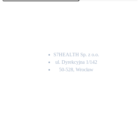
Adres
S7HEALTH Sp. z o.o.
ul. Dyrekcyjna 1/142
50-528, Wrocław
Kontakt