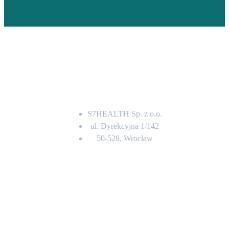
Adres
S7HEALTH Sp. z o.o.
ul. Dyrekcyjna 1/142
50-528, Wrocław
Kontakt