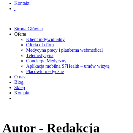
Kontakt
Strona Główna
Oferta
Klient indywidualny
Oferta dla firm
Medycyna pracy i platforma webmedical
Telemedycyna
Concierge Medyczny
Aplikacja mobilna S7Health – umów wizytę
Placówki medyczne
O nas
Blog
Sklep
Kontakt
Autor - Redakcja