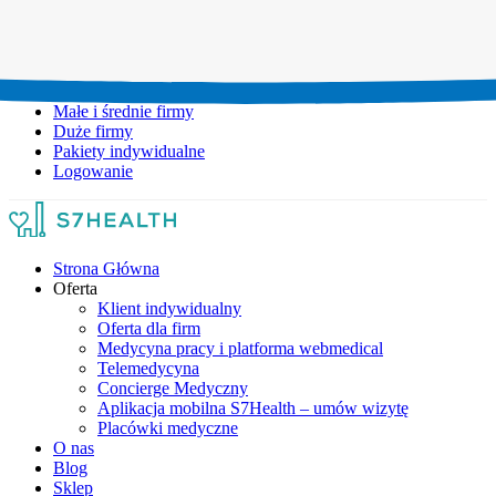
Umów wizytę:
+48 777 111 777
Infolinia czynna:
pon-pt: 8.00-20.00
Małe i średnie firmy
Duże firmy
Pakiety indywidualne
Logowanie
Strona Główna
Oferta
Klient indywidualny
Oferta dla firm
Medycyna pracy i platforma webmedical
Telemedycyna
Concierge Medyczny
Aplikacja mobilna S7Health – umów wizytę
Placówki medyczne
O nas
Blog
Sklep