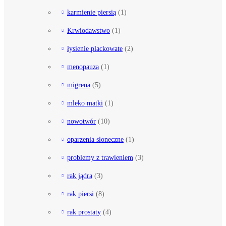
karmienie piersią
(1)
Krwiodawstwo
(1)
łysienie plackowate
(2)
menopauza
(1)
migrena
(5)
mleko matki
(1)
nowotwór
(10)
oparzenia słoneczne
(1)
problemy z trawieniem
(3)
rak jądra
(3)
rak piersi
(8)
rak prostaty
(4)