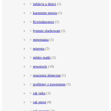
infekcja u dzieci
(1)
karmienie piersią
(1)
Krwiodawstwo
(1)
łysienie plackowate
(2)
menopauza
(1)
migrena
(5)
mleko matki
(1)
nowotwór
(10)
oparzenia słoneczne
(1)
problemy z trawieniem
(3)
rak jądra
(3)
rak piersi
(8)