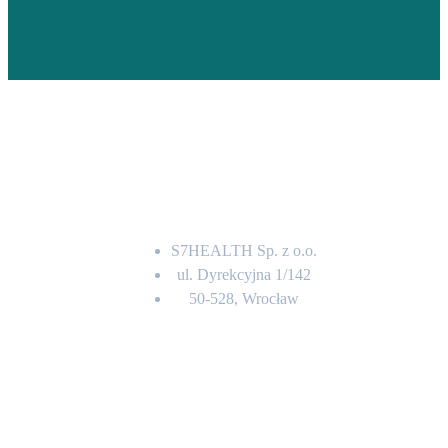
Adres
S7HEALTH Sp. z o.o.
ul. Dyrekcyjna 1/142
50-528, Wrocław
Kontakt