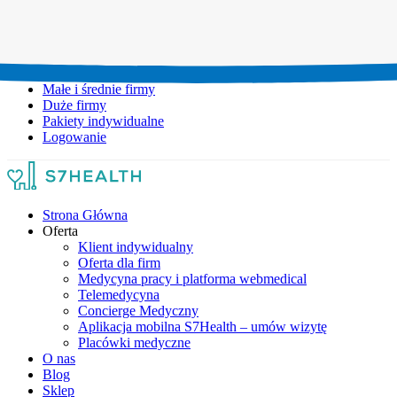
Umów wizytę:
+48 777 111 777
Infolinia czynna:
pon-pt: 8.00-20.00
Małe i średnie firmy
Duże firmy
Pakiety indywidualne
Logowanie
Strona Główna
Oferta
Klient indywidualny
Oferta dla firm
Medycyna pracy i platforma webmedical
Telemedycyna
Concierge Medyczny
Aplikacja mobilna S7Health – umów wizytę
Placówki medyczne
O nas
Blog
Sklep