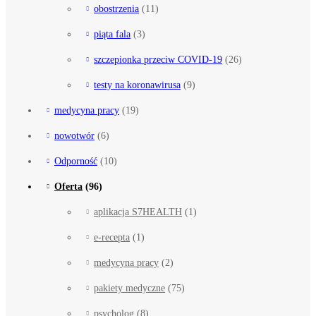
obostrzenia
(11)
piąta fala
(3)
szczepionka przeciw COVID-19
(26)
testy na koronawirusa
(9)
medycyna pracy
(19)
nowotwór
(6)
Odporność
(10)
Oferta
(96)
aplikacja S7HEALTH
(1)
e-recepta
(1)
medycyna pracy
(2)
pakiety medyczne
(75)
psycholog
(8)