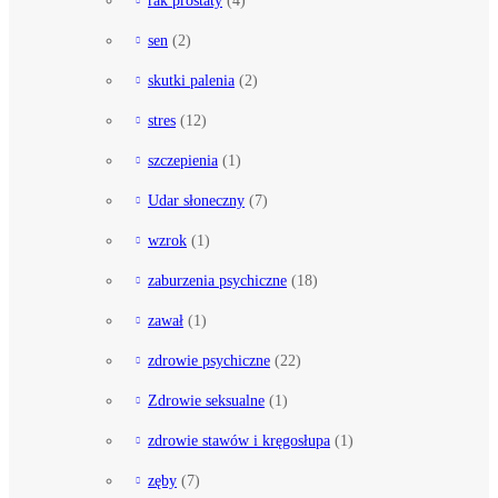
rak prostaty
(4)
sen
(2)
skutki palenia
(2)
stres
(12)
szczepienia
(1)
Udar słoneczny
(7)
wzrok
(1)
zaburzenia psychiczne
(18)
zawał
(1)
zdrowie psychiczne
(22)
Zdrowie seksualne
(1)
zdrowie stawów i kręgosłupa
(1)
zęby
(7)