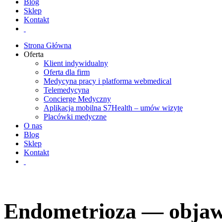
Blog
Sklep
Kontakt
Strona Główna
Oferta
Klient indywidualny
Oferta dla firm
Medycyna pracy i platforma webmedical
Telemedycyna
Concierge Medyczny
Aplikacja mobilna S7Health – umów wizytę
Placówki medyczne
O nas
Blog
Sklep
Kontakt
Endometrioza — objawy,