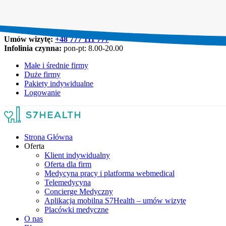
Umów wizytę:
+48 777 111 777
Infolinia czynna:
pon-pt: 8.00-20.00
Małe i średnie firmy
Duże firmy
Pakiety indywidualne
Logowanie
Strona Główna
Oferta
Klient indywidualny
Oferta dla firm
Medycyna pracy i platforma webmedical
Telemedycyna
Concierge Medyczny
Aplikacja mobilna S7Health – umów wizytę
Placówki medyczne
O nas