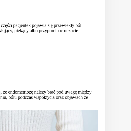
zęści pacjentek pojawia się przewlekły ból
kłujący, piekący albo przypominać uczucie
 że endometriozę należy brać pod uwagę między
niu, bólu podczas współżycia oraz objawach ze