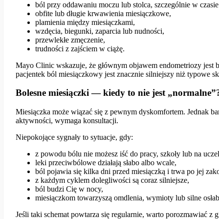
ból przy oddawaniu moczu lub stolca, szczególnie w czasie
obfite lub długie krwawienia miesiączkowe,
plamienia między miesiączkami,
wzdęcia, biegunki, zaparcia lub nudności,
przewlekłe zmęczenie,
trudności z zajściem w ciążę.
Mayo Clinic wskazuje, że głównym objawem endometriozy jest bó
pacjentek ból miesiączkowy jest znacznie silniejszy niż typowe s
Bolesne miesiączki — kiedy to nie jest „normalne”
Miesiączka może wiązać się z pewnym dyskomfortem. Jednak bard
aktywności, wymaga konsultacji.
Niepokojące sygnały to sytuacje, gdy:
z powodu bólu nie możesz iść do pracy, szkoły lub na uczel
leki przeciwbólowe działają słabo albo wcale,
ból pojawia się kilka dni przed miesiączką i trwa po jej zak
z każdym cyklem dolegliwości są coraz silniejsze,
ból budzi Cię w nocy,
miesiączkom towarzyszą omdlenia, wymioty lub silne osłab
Jeśli taki schemat powtarza się regularnie, warto porozmawiać z 