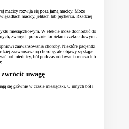
ej macicy rozwija się poza jamą macicy. Może
ięzadłach macicy, jelitach lub pęcherzu. Rzadziej
cyklu miesiączkowym. W efekcie może dochodzić do
alnych, zwanych potocznie torbielami czekoladowymi.
topniowi zaawansowania choroby. Niektóre pacjentki
ardziej zaawansowaną chorobę, ale objawy są skąpe
ać ból miednicy, ból podczas oddawania moczu lub
ę.
 zwrócić uwagę
ją się głównie w czasie miesiączki. U innych ból i