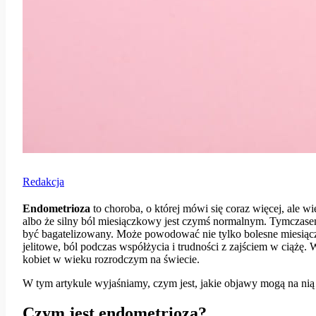
Redakcja
Endometrioza
to choroba, o której mówi się coraz więcej, ale wie
albo że silny ból miesiączkowy jest czymś normalnym. Tymczasem
być bagatelizowany. Może powodować nie tylko bolesne miesiączk
jelitowe, ból podczas współżycia i trudności z zajściem w cią
kobiet w wieku rozrodczym na świecie.
W tym artykule wyjaśniamy, czym jest, jakie objawy mogą na nią 
Czym jest endometrioza?