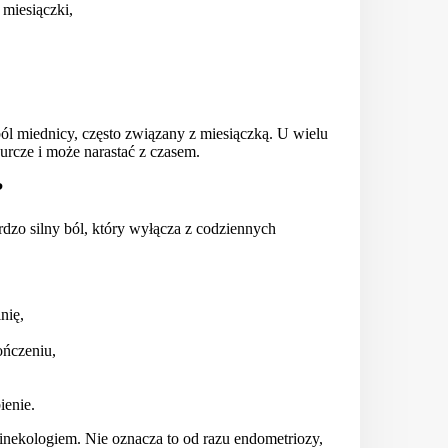
 miesiączki,
l miednicy, często związany z miesiączką. U wielu
kurcze i może narastać z czasem.
?
zo silny ból, który wyłącza z codziennych
nię,
ończeniu,
ienie.
ginekologiem. Nie oznacza to od razu endometriozy,