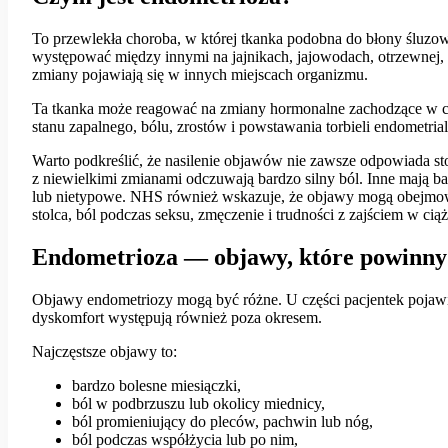
To przewlekła choroba, w której tkanka podobna do błony śluzow
występować między innymi na jajnikach, jajowodach, otrzewnej, w
zmiany pojawiają się w innych miejscach organizmu.
Ta tkanka może reagować na zmiany hormonalne zachodzące w 
stanu zapalnego, bólu, zrostów i powstawania torbieli endometri
Warto podkreślić, że nasilenie objawów nie zawsze odpowiada s
z niewielkimi zmianami odczuwają bardzo silny ból. Inne mają b
lub nietypowe. NHS również wskazuje, że objawy mogą obejmow
stolca, ból podczas seksu, zmęczenie i trudności z zajściem w ciąż
Endometrioza — objawy, które powinny
Objawy endometriozy mogą być różne. U części pacjentek pojawia
dyskomfort występują również poza okresem.
Najczęstsze objawy to:
bardzo bolesne miesiączki,
ból w podbrzuszu lub okolicy miednicy,
ból promieniujący do pleców, pachwin lub nóg,
ból podczas współżycia lub po nim,