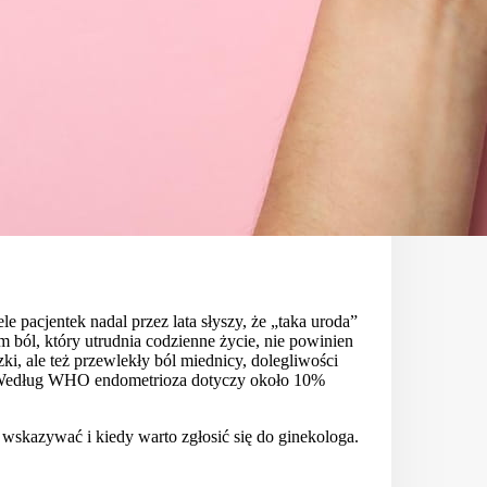
le pacjentek nadal przez lata słyszy, że „taka uroda”
 ból, który utrudnia codzienne życie, nie powinien
i, ale też przewlekły ból miednicy, dolegliwości
żę. Według WHO endometrioza dotyczy około 10%
wskazywać i kiedy warto zgłosić się do ginekologa.