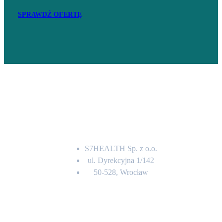
SPRAWDŹ OFERTĘ
Adres
S7HEALTH Sp. z o.o.
ul. Dyrekcyjna 1/142
50-528, Wrocław
Kontakt