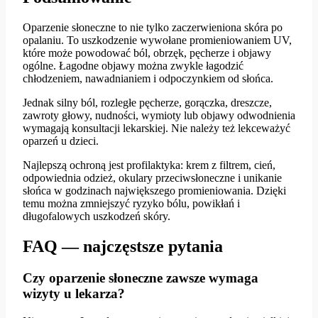
Oparzenie słoneczne to nie tylko zaczerwieniona skóra po
opalaniu. To uszkodzenie wywołane promieniowaniem UV,
które może powodować ból, obrzęk, pęcherze i objawy
ogólne. Łagodne objawy można zwykle łagodzić
chłodzeniem, nawadnianiem i odpoczynkiem od słońca.
Jednak silny ból, rozległe pęcherze, gorączka, dreszcze,
zawroty głowy, nudności, wymioty lub objawy odwodnienia
wymagają konsultacji lekarskiej. Nie należy też lekceważyć
oparzeń u dzieci.
Najlepszą ochroną jest profilaktyka: krem z filtrem, cień,
odpowiednia odzież, okulary przeciwsłoneczne i unikanie
słońca w godzinach największego promieniowania. Dzięki
temu można zmniejszyć ryzyko bólu, powikłań i
długofalowych uszkodzeń skóry.
FAQ — najczęstsze pytania
Czy oparzenie słoneczne zawsze wymaga
wizyty u lekarza?