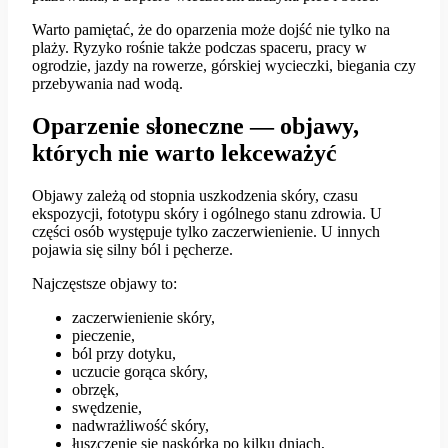
Warto pamiętać, że do oparzenia może dojść nie tylko na
plaży. Ryzyko rośnie także podczas spaceru, pracy w
ogrodzie, jazdy na rowerze, górskiej wycieczki, biegania czy
przebywania nad wodą.
Oparzenie słoneczne — objawy,
których nie warto lekceważyć
Objawy zależą od stopnia uszkodzenia skóry, czasu
ekspozycji, fototypu skóry i ogólnego stanu zdrowia. U
części osób występuje tylko zaczerwienienie. U innych
pojawia się silny ból i pęcherze.
Najczęstsze objawy to:
zaczerwienienie skóry,
pieczenie,
ból przy dotyku,
uczucie gorąca skóry,
obrzęk,
swędzenie,
nadwrażliwość skóry,
łuszczenie się naskórka po kilku dniach,