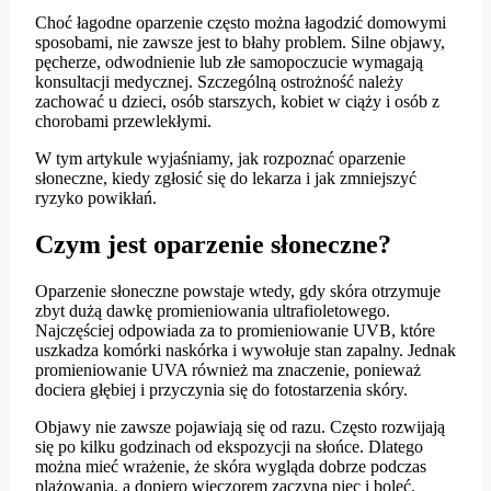
Choć łagodne oparzenie często można łagodzić domowymi
sposobami, nie zawsze jest to błahy problem. Silne objawy,
pęcherze, odwodnienie lub złe samopoczucie wymagają
konsultacji medycznej. Szczególną ostrożność należy
zachować u dzieci, osób starszych, kobiet w ciąży i osób z
chorobami przewlekłymi.
W tym artykule wyjaśniamy, jak rozpoznać oparzenie
słoneczne, kiedy zgłosić się do lekarza i jak zmniejszyć
ryzyko powikłań.
Czym jest oparzenie słoneczne?
Oparzenie słoneczne powstaje wtedy, gdy skóra otrzymuje
zbyt dużą dawkę promieniowania ultrafioletowego.
Najczęściej odpowiada za to promieniowanie UVB, które
uszkadza komórki naskórka i wywołuje stan zapalny. Jednak
promieniowanie UVA również ma znaczenie, ponieważ
dociera głębiej i przyczynia się do fotostarzenia skóry.
Objawy nie zawsze pojawiają się od razu. Często rozwijają
się po kilku godzinach od ekspozycji na słońce. Dlatego
można mieć wrażenie, że skóra wygląda dobrze podczas
plażowania, a dopiero wieczorem zaczyna piec i boleć.