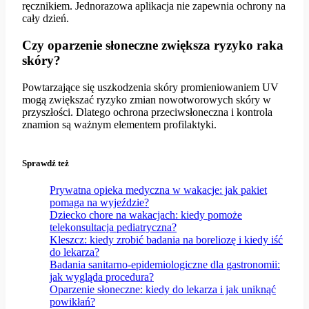
ręcznikiem. Jednorazowa aplikacja nie zapewnia ochrony na
cały dzień.
Czy oparzenie słoneczne zwiększa ryzyko raka
skóry?
Powtarzające się uszkodzenia skóry promieniowaniem UV
mogą zwiększać ryzyko zmian nowotworowych skóry w
przyszłości. Dlatego ochrona przeciwsłoneczna i kontrola
znamion są ważnym elementem profilaktyki.
Sprawdź też
Prywatna opieka medyczna w wakacje: jak pakiet
pomaga na wyjeździe?
Dziecko chore na wakacjach: kiedy pomoże
telekonsultacja pediatryczna?
Kleszcz: kiedy zrobić badania na boreliozę i kiedy iść
do lekarza?
Badania sanitarno-epidemiologiczne dla gastronomii:
jak wygląda procedura?
Oparzenie słoneczne: kiedy do lekarza i jak uniknąć
powikłań?