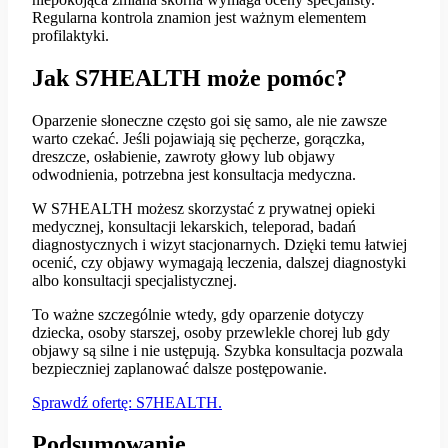
Regularna kontrola znamion jest ważnym elementem
profilaktyki.
Jak S7HEALTH może pomóc?
Oparzenie słoneczne często goi się samo, ale nie zawsze
warto czekać. Jeśli pojawiają się pęcherze, gorączka,
dreszcze, osłabienie, zawroty głowy lub objawy
odwodnienia, potrzebna jest konsultacja medyczna.
W S7HEALTH możesz skorzystać z prywatnej opieki
medycznej, konsultacji lekarskich, teleporad, badań
diagnostycznych i wizyt stacjonarnych. Dzięki temu łatwiej
ocenić, czy objawy wymagają leczenia, dalszej diagnostyki
albo konsultacji specjalistycznej.
To ważne szczególnie wtedy, gdy oparzenie dotyczy
dziecka, osoby starszej, osoby przewlekle chorej lub gdy
objawy są silne i nie ustępują. Szybka konsultacja pozwala
bezpieczniej zaplanować dalsze postępowanie.
Sprawdź ofertę: S7HEALTH
.
Podsumowanie