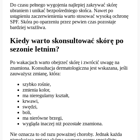
Do czasu pełnego wygojenia najlepiej zakrywać skórę
ubraniem i unikać bezpośredniego słońca. Nawet po
ustąpieniu zaczerwienienia warto stosować wysoką ochronę
SPF. Skóra po oparzeniu przez pewien czas pozostaje
bardziej wrażliwa.
Kiedy warto skonsultować skórę po
sezonie letnim?
Po wakacjach warto obejrzeć skórę i zwrócić uwagę na
znamiona. Konsultacja dermatologiczna jest wskazana, jeśli
zauważysz zmianę, która:
szybko rośnie,
zmienia kolor,
ma nieregularny kształt,
krwawi,
swędzi,
boli,
ma nierówne brzegi,
wygląda inaczej niż pozostałe znamiona.
Nie oznacza to od razu poważnej choroby. Jednak każda
niepokojąca zmiana skórna wymaga oceny specjalisty.