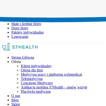
Umów wizytę:
+48 777 111 777
Infolinia czynna:
pon-pt: 8.00-20.00
Małe i średnie firmy
Duże firmy
Pakiety indywidualne
Logowanie
Strona Główna
Oferta
Klient indywidualny
Oferta dla firm
Medycyna pracy i platforma webmedical
Telemedycyna
Concierge Medyczny
Aplikacja mobilna S7Health – umów wizytę
Placówki medyczne
O nas
Blog
Sklep