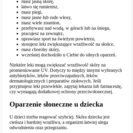
masz jasną skórę,
łatwo się rumienisz,
masz piegi,
masz jasne lub rude włosy,
masz wiele znamion,
przebywasz nad wodą, w górach lub na śniegu,
pracujesz na zewnątrz,
uprawiasz sport na świeżym powietrzu,
stosujesz leki zwiększające wrażliwość na słońce,
masz choroby skóry,
wcześniej dochodziło u Ciebie do silnych oparzeń.
Niektóre leki mogą zwiększać wrażliwość skóry na
promieniowanie UV. Dotyczy to między innymi wybranych
antybiotyków, leków przeciwzapalnych, leków
dermatologicznych i preparatów ziołowych. Jeśli
przyjmujesz leki przewlekle, zapytaj lekarza lub farmaceutę,
czy wymagają dodatkowej ochrony przeciwsłonecznej.
Oparzenie słoneczne u dziecka
U dzieci trzeba reagować szybciej. Skóra dziecka jest
cieńsza i bardziej wrażliwa, a organizm łatwiej ulega
odwodnieniu oraz przegrzaniu.