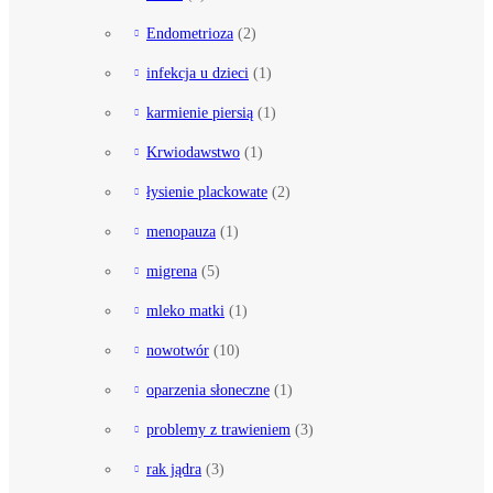
Endometrioza
(2)
infekcja u dzieci
(1)
karmienie piersią
(1)
Krwiodawstwo
(1)
łysienie plackowate
(2)
menopauza
(1)
migrena
(5)
mleko matki
(1)
nowotwór
(10)
oparzenia słoneczne
(1)
problemy z trawieniem
(3)
rak jądra
(3)