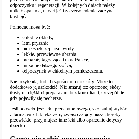
odpoczynku i regeneracji. W kolejnych dniach należy
unikać opalania, nawet jeśli zaczerwienienie zaczyna
blednąć.
Pomocne mogą być:
chłodne okłady,
letni prysznic,
picie większej ilości wody,
lekkie, przewiewne ubrania,
preparaty łagodzące i nawilżające,
unikanie dalszego słońca,
odpoczynek w chłodnym pomieszczeniu.
Nie przykładaj lodu bezpośrednio do skóry. Może to
dodatkowo ją uszkodzić. Nie smaruj też oparzonej skóry
tłustymi, ciężkimi preparatami bez konsultacji, szczególnie
gdy pojawiły się pęcherze.
Jeśli potrzebujesz leku przeciwbólowego, skonsultuj wybór
z farmaceutą lub lekarzem, zwłaszcza gdy masz choroby
przewlekłe, przyjmujesz inne leki albo oparzenie dotyczy
dziecka.
Czego nie robić przy oparzeniu