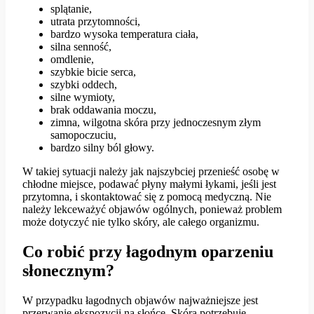
splątanie,
utrata przytomności,
bardzo wysoka temperatura ciała,
silna senność,
omdlenie,
szybkie bicie serca,
szybki oddech,
silne wymioty,
brak oddawania moczu,
zimna, wilgotna skóra przy jednoczesnym złym
samopoczuciu,
bardzo silny ból głowy.
W takiej sytuacji należy jak najszybciej przenieść osobę w
chłodne miejsce, podawać płyny małymi łykami, jeśli jest
przytomna, i skontaktować się z pomocą medyczną. Nie
należy lekceważyć objawów ogólnych, ponieważ problem
może dotyczyć nie tylko skóry, ale całego organizmu.
Co robić przy łagodnym oparzeniu
słonecznym?
W przypadku łagodnych objawów najważniejsze jest
przerwanie ekspozycji na słońce. Skóra potrzebuje