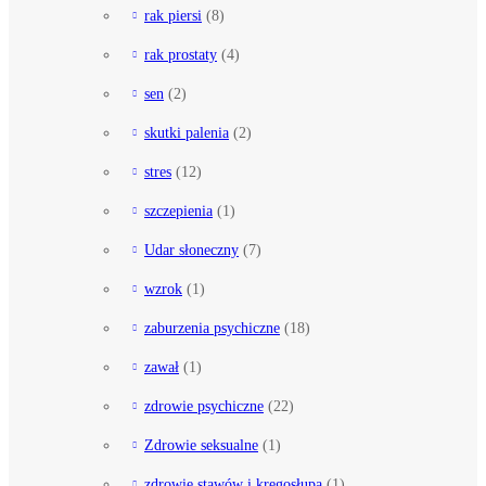
rak piersi
(8)
rak prostaty
(4)
sen
(2)
skutki palenia
(2)
stres
(12)
szczepienia
(1)
Udar słoneczny
(7)
wzrok
(1)
zaburzenia psychiczne
(18)
zawał
(1)
zdrowie psychiczne
(22)
Zdrowie seksualne
(1)
zdrowie stawów i kręgosłupa
(1)