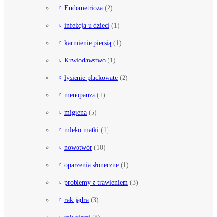
Endometrioza
(2)
infekcja u dzieci
(1)
karmienie piersią
(1)
Krwiodawstwo
(1)
łysienie plackowate
(2)
menopauza
(1)
migrena
(5)
mleko matki
(1)
nowotwór
(10)
oparzenia słoneczne
(1)
problemy z trawieniem
(3)
rak jądra
(3)