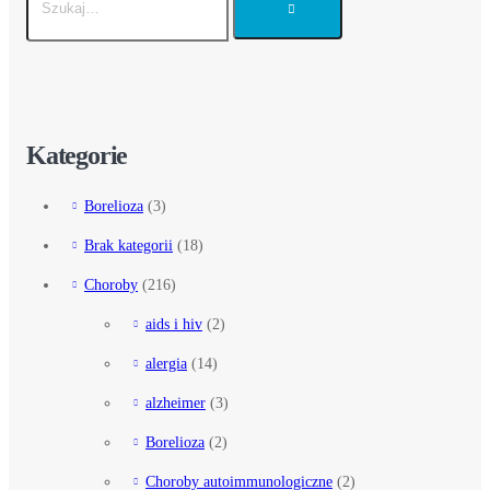
Kategorie
Borelioza
(3)
Brak kategorii
(18)
Choroby
(216)
aids i hiv
(2)
alergia
(14)
alzheimer
(3)
Borelioza
(2)
Choroby autoimmunologiczne
(2)