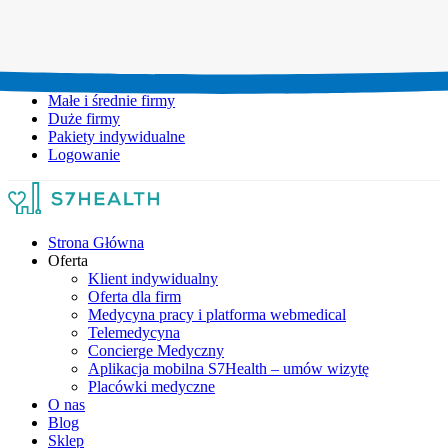
Umów wizytę:
+48 777 111 777
Infolinia czynna:
pon-pt: 8.00-20.00
Małe i średnie firmy
Duże firmy
Pakiety indywidualne
Logowanie
Strona Główna
Oferta
Klient indywidualny
Oferta dla firm
Medycyna pracy i platforma webmedical
Telemedycyna
Concierge Medyczny
Aplikacja mobilna S7Health – umów wizytę
Placówki medyczne
O nas
Blog
Sklep