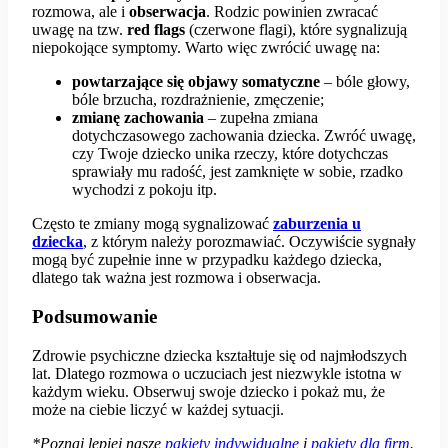
rozmowa, ale i
obserwacja
. Rodzic powinien zwracać
uwagę na tzw.
red flags
(czerwone flagi), które sygnalizują
niepokojące symptomy. Warto więc zwrócić uwagę na:
powtarzające się objawy somatyczne
– bóle głowy,
bóle brzucha, rozdrażnienie, zmęczenie;
zmianę zachowania
– zupełna zmiana
dotychczasowego zachowania dziecka. Zwróć uwagę,
czy Twoje dziecko unika rzeczy, które dotychczas
sprawiały mu radość, jest zamknięte w sobie, rzadko
wychodzi z pokoju itp.
Często te zmiany mogą sygnalizować
zaburzenia u
dziecka
, z którym należy porozmawiać. Oczywiście sygnały
mogą być zupełnie inne w przypadku każdego dziecka,
dlatego tak ważna jest rozmowa i obserwacja.
Podsumowanie
Zdrowie psychiczne dziecka kształtuje się od najmłodszych
lat. Dlatego rozmowa o uczuciach jest niezwykle istotna w
każdym wieku. Obserwuj swoje dziecko i pokaż mu, że
może na ciebie liczyć w każdej sytuacji.
*Poznaj lepiej nasze
pakiety indywidualne
i
pakiety dla firm
.