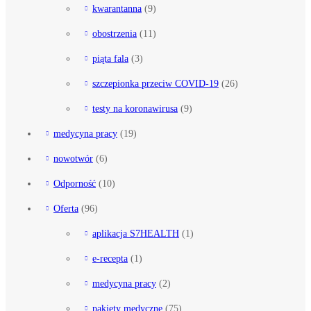
kwarantanna
(9)
obostrzenia
(11)
piąta fala
(3)
szczepionka przeciw COVID-19
(26)
testy na koronawirusa
(9)
medycyna pracy
(19)
nowotwór
(6)
Odporność
(10)
Oferta
(96)
aplikacja S7HEALTH
(1)
e-recepta
(1)
medycyna pracy
(2)
pakiety medyczne
(75)