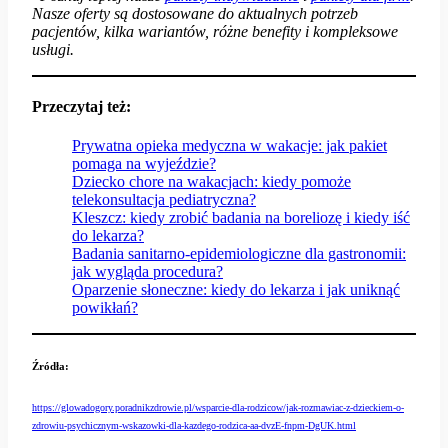
Nasze oferty są dostosowane do aktualnych potrzeb
pacjentów, kilka wariantów, różne benefity i kompleksowe
usługi.
Przeczytaj też:
Prywatna opieka medyczna w wakacje: jak pakiet
pomaga na wyjeździe?
Dziecko chore na wakacjach: kiedy pomoże
telekonsultacja pediatryczna?
Kleszcz: kiedy zrobić badania na boreliozę i kiedy iść
do lekarza?
Badania sanitarno-epidemiologiczne dla gastronomii:
jak wygląda procedura?
Oparzenie słoneczne: kiedy do lekarza i jak uniknąć
powikłań?
Źródła:
https://glowadogory.poradnikzdrowie.pl/wsparcie-dla-rodzicow/jak-rozmawiac-z-dzieckiem-o-
zdrowiu-psychicznym-wskazowki-dla-kazdego-rodzica-aa-dvzE-fnpm-DgUK.html