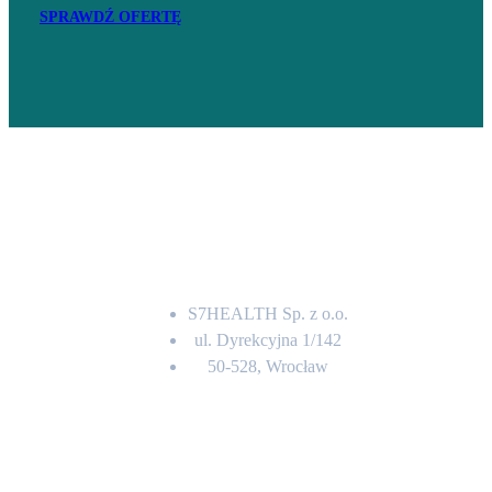
SPRAWDŹ OFERTĘ
Adres
S7HEALTH Sp. z o.o.
ul. Dyrekcyjna 1/142
50-528, Wrocław
Kontakt