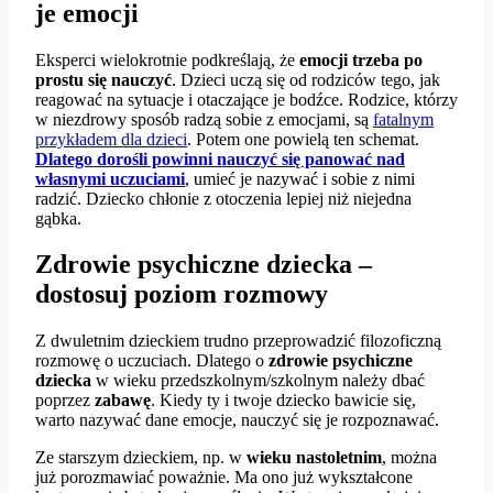
je emocji
Eksperci wielokrotnie podkreślają, że
emocji trzeba po
prostu się nauczyć
. Dzieci uczą się od rodziców tego, jak
reagować na sytuacje i otaczające je bodźce. Rodzice, którzy
w niezdrowy sposób radzą sobie z emocjami, są
fatalnym
przykładem dla dzieci
. Potem one powielą ten schemat.
Dlatego dorośli powinni nauczyć się panować nad
własnymi uczuciami
, umieć je nazywać i sobie z nimi
radzić. Dziecko chłonie z otoczenia lepiej niż niejedna
gąbka.
Zdrowie psychiczne dziecka –
dostosuj poziom rozmowy
Z dwuletnim dzieckiem trudno przeprowadzić filozoficzną
rozmowę o uczuciach. Dlatego o
zdrowie psychiczne
dziecka
w wieku przedszkolnym/szkolnym należy dbać
poprzez
zabawę
. Kiedy ty i twoje dziecko bawicie się,
warto nazywać dane emocje, nauczyć się je rozpoznawać.
Ze starszym dzieckiem, np. w
wieku nastoletnim
, można
już porozmawiać poważnie. Ma ono już wykształcone