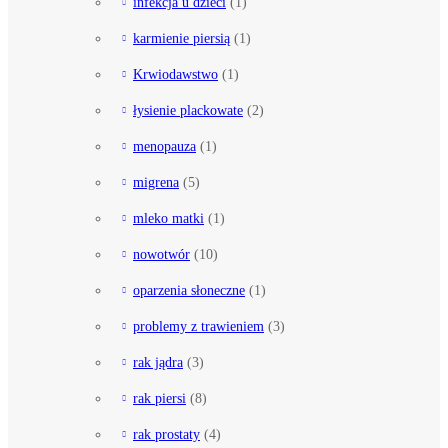
infekcja u dzieci
(1)
karmienie piersią
(1)
Krwiodawstwo
(1)
łysienie plackowate
(2)
menopauza
(1)
migrena
(5)
mleko matki
(1)
nowotwór
(10)
oparzenia słoneczne
(1)
problemy z trawieniem
(3)
rak jądra
(3)
rak piersi
(8)
rak prostaty
(4)