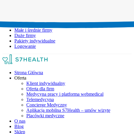
Umów wizytę:
+48 777 111 777
Infolinia czynna:
pon-pt: 8.00-20.00
Małe i średnie firmy
Duże firmy
Pakiety indywidualne
Logowanie
Strona Główna
Oferta
Klient indywidualny
Oferta dla firm
Medycyna pracy i platforma webmedical
Telemedycyna
Concierge Medyczny
Aplikacja mobilna S7Health – umów wizytę
Placówki medyczne
O nas
Blog
Sklep