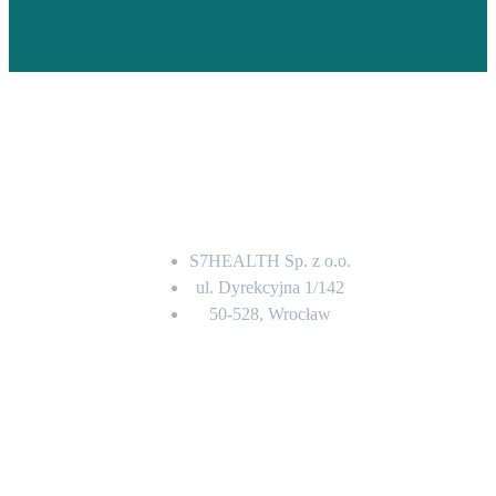
Adres
S7HEALTH Sp. z o.o.
ul. Dyrekcyjna 1/142
50-528, Wrocław
Kontakt