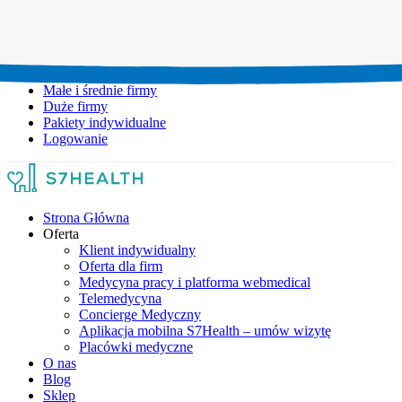
Umów wizytę:
+48 777 111 777
Infolinia czynna:
pon-pt: 8.00-20.00
Małe i średnie firmy
Duże firmy
Pakiety indywidualne
Logowanie
Strona Główna
Oferta
Klient indywidualny
Oferta dla firm
Medycyna pracy i platforma webmedical
Telemedycyna
Concierge Medyczny
Aplikacja mobilna S7Health – umów wizytę
Placówki medyczne
O nas
Blog
Sklep