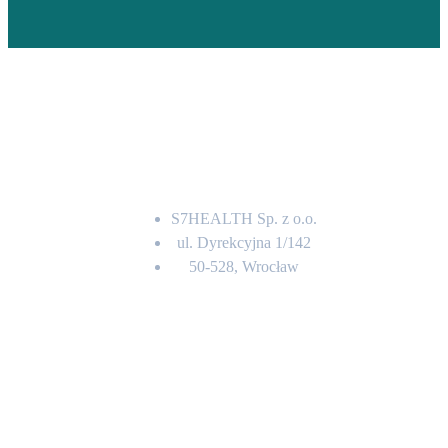
Adres
S7HEALTH Sp. z o.o.
ul. Dyrekcyjna 1/142
50-528, Wrocław
Kontakt