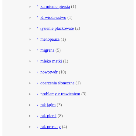
karmienie piersią
(1)
Krwiodawstwo
(1)
łysienie plackowate
(2)
menopauza
(1)
migrena
(5)
mleko matki
(1)
nowotwór
(10)
oparzenia słoneczne
(1)
problemy z trawieniem
(3)
rak jądra
(3)
rak piersi
(8)
rak prostaty
(4)