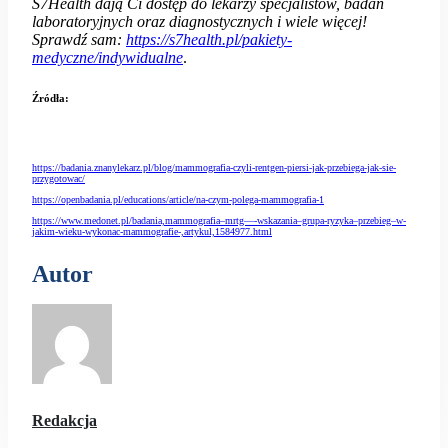
S7Health dają Ci dostęp do lekarzy specjalistów, badań
laboratoryjnych oraz diagnostycznych i wiele więcej!
Sprawdź sam:
https://s7health.pl/pakiety-
medyczne/indywidualne
.
Źródła
:
https://badania.znanylekarz.pl/blog/mammografia-czyli-rentgen-piersi-jak-przebiega-jak-sie-
przygotowac/
https://openbadania.pl/educations/article/na-czym-polega-mammografia-1
https://www.medonet.pl/badania,mammografia–mrtg—-wskazania–grupa-ryzyka–przebieg–w-
jakim-wieku-wykonac-mammografie-,artykul,1584977.html
Autor
Redakcja