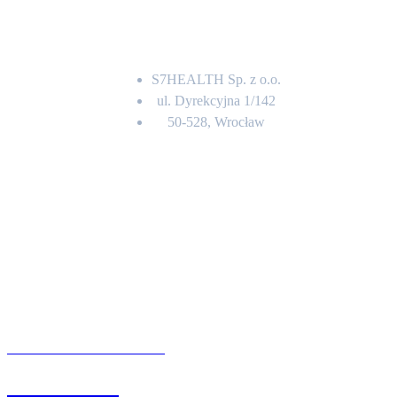
Adres
S7HEALTH Sp. z o.o.
ul. Dyrekcyjna 1/142
50-528, Wrocław
Kontakt
BIURO OBSŁUGI KLIENTA
71 342 88 41