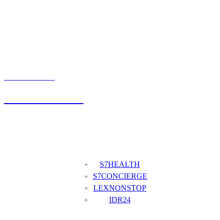
UMÓW WIZYTĘ
+48 777 111 777
Nasze usługi
S7HEALTH
S7CONCIERGE
LEXNONSTOP
IDR24