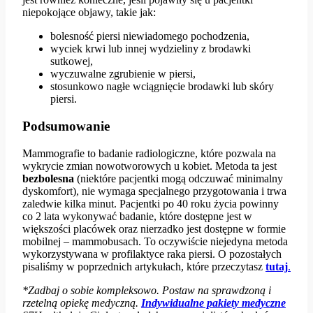
niepokojące objawy, takie jak:
bolesność piersi niewiadomego pochodzenia,
wyciek krwi lub innej wydzieliny z brodawki
sutkowej,
wyczuwalne zgrubienie w piersi,
stosunkowo nagłe wciągnięcie brodawki lub skóry
piersi.
Podsumowanie
Mammografie to badanie radiologiczne, które pozwala na
wykrycie zmian nowotworowych u kobiet. Metoda ta jest
bezbolesna
(niektóre pacjentki mogą odczuwać minimalny
dyskomfort), nie wymaga specjalnego przygotowania i trwa
zaledwie kilka minut. Pacjentki po 40 roku życia powinny
co 2 lata wykonywać badanie, które dostępne jest w
większości placówek oraz nierzadko jest dostępne w formie
mobilnej – mammobusach. To oczywiście niejedyna metoda
wykorzystywana w profilaktyce raka piersi. O pozostałych
pisaliśmy w poprzednich artykułach, które przeczytasz
tutaj
.
*Zadbaj o sobie kompleksowo. Postaw na sprawdzoną i
rzetelną opiekę medyczną.
Indywidualne pakiety medyczne