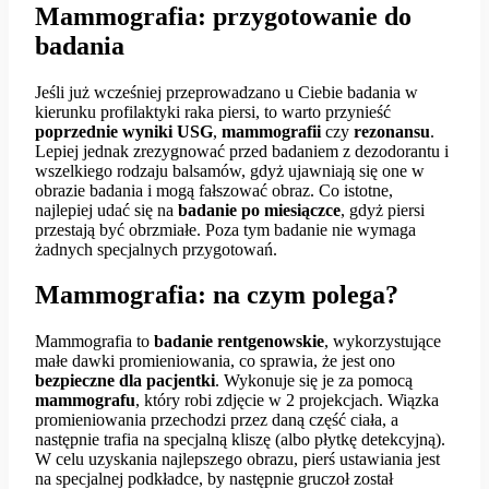
Mammografia: przygotowanie do
badania
Jeśli już wcześniej przeprowadzano u Ciebie badania w
kierunku profilaktyki raka piersi, to warto przynieść
poprzednie wyniki USG
,
mammografii
czy
rezonansu
.
Lepiej jednak zrezygnować przed badaniem z dezodorantu i
wszelkiego rodzaju balsamów, gdyż ujawniają się one w
obrazie badania i mogą fałszować obraz. Co istotne,
najlepiej udać się na
badanie po miesiączce
, gdyż piersi
przestają być obrzmiałe. Poza tym badanie nie wymaga
żadnych specjalnych przygotowań.
Mammografia: na czym polega?
Mammografia to
badanie rentgenowskie
, wykorzystujące
małe dawki promieniowania, co sprawia, że jest ono
bezpieczne dla pacjentki
. Wykonuje się je za pomocą
mammografu
, który robi zdjęcie w 2 projekcjach. Wiązka
promieniowania przechodzi przez daną część ciała, a
następnie trafia na specjalną kliszę (albo płytkę detekcyjną).
W celu uzyskania najlepszego obrazu, pierś ustawiania jest
na specjalnej podkładce, by następnie gruczoł został