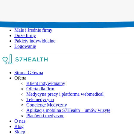
Umów wizytę:
+48 777 111 777
Infolinia czynna:
pon-pt: 8.00-20.00
Małe i średnie firmy
Duże firmy
Pakiety indywidualne
Logowanie
Strona Główna
Oferta
Klient indywidualny
Oferta dla firm
Medycyna pracy i platforma webmedical
Telemedycyna
Concierge Medyczny
Aplikacja mobilna S7Health – umów wizytę
Placówki medyczne
O nas
Blog
Sklep