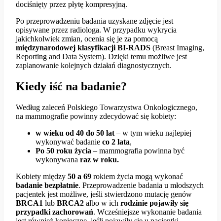
dociśnięty przez płytę kompresyjną.
Po przeprowadzeniu badania uzyskane zdjęcie jest
opisywane przez radiologa. W przypadku wykrycia
jakichkolwiek zmian, ocenia się je za pomocą
międzynarodowej klasyfikacji BI-RADS
(Breast Imaging,
Reporting and Data System). Dzięki temu możliwe jest
zaplanowanie kolejnych działań diagnostycznych.
Kiedy iść na badanie?
Według zaleceń Polskiego Towarzystwa Onkologicznego,
na mammografie powinny zdecydować się kobiety:
w wieku od 40 do 50 lat
– w tym wieku najlepiej
wykonywać badanie
co 2 lata
,
Po 50 roku życia
– mammografia powinna być
wykonywana
raz w roku.
Kobiety między
50 a 69
rokiem życia mogą wykonać
badanie bezpłatnie
. Przeprowadzenie badania u młodszych
pacjentek jest możliwe, jeśli stwierdzono mutację genów
BRCA1
lub
BRCA2
albo w ich
rodzinie pojawiły się
przypadki zachorowań
. Wcześniejsze wykonanie badania
jest również konieczne, jeśli pojawiły się u pacjentki