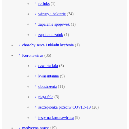
refluks
(1)
wirusy i bakterie
(34)
zapalenie spojówek
(1)
zapalenie zatok
(1)
choroby serca i układu krążenia
(1)
Koronawirus
(36)
czwarta fala
(5)
kwarantanna
(9)
obostrzenia
(11)
piąta fala
(3)
szczepionka przeciw COVID-19
(26)
testy na koronawirusa
(9)
medycyna pracy
(19)