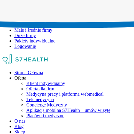
Umów wizytę:
+48 777 111 777
Infolinia czynna:
pon-pt: 8.00-20.00
Małe i średnie firmy
Duże firmy
Pakiety indywidualne
Logowanie
Strona Główna
Oferta
Klient indywidualny
Oferta dla firm
Medycyna pracy i platforma webmedical
Telemedycyna
Concierge Medyczny
Aplikacja mobilna S7Health – umów wizytę
Placówki medyczne
O nas
Blog
Sklep