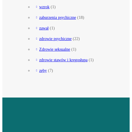
wzrok
(1)
zaburzenia psychiczne
(18)
zawał
(1)
zdrowie psychiczne
(22)
Zdrowie seksualne
(1)
zdrowie stawów i kręgosłupa
(1)
zęby
(7)