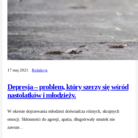
17 maj 2021
Redakcja
Depresja – problem, który szerzy się wśród
nastolatków i młodzieży.
W okresie dojrzewania młodzież doświadcza różnych, skrajnych
emocji. Skłonności do agresji, apatia, długotrwały smutek nie
zawsze...