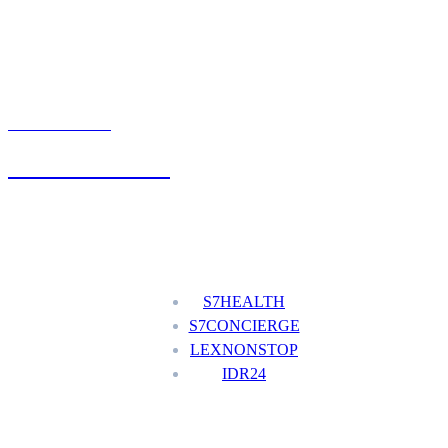
UMÓW WIZYTĘ
+48 777 111 777
Nasze usługi
S7HEALTH
S7CONCIERGE
LEXNONSTOP
IDR24