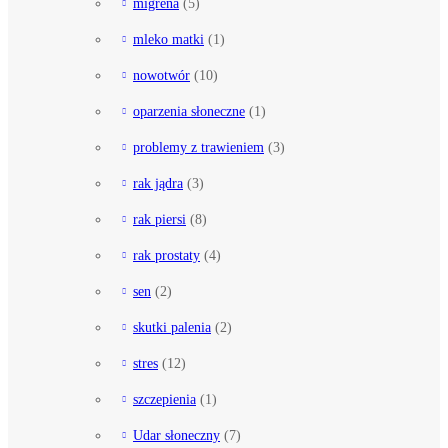
migrena
(5)
mleko matki
(1)
nowotwór
(10)
oparzenia słoneczne
(1)
problemy z trawieniem
(3)
rak jądra
(3)
rak piersi
(8)
rak prostaty
(4)
sen
(2)
skutki palenia
(2)
stres
(12)
szczepienia
(1)
Udar słoneczny
(7)