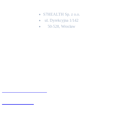
Adres
S7HEALTH Sp. z o.o.
ul. Dyrekcyjna 1/142
50-528, Wrocław
Kontakt
BIURO OBSŁUGI KLIENTA
71 342 88 41