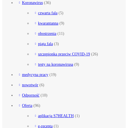
Koronawirus
(36)
czwarta fala
(5)
kwarantanna
(9)
obostrzenia
(11)
piąta fala
(3)
szczepionka przeciw COVID-19
(26)
testy na koronawirusa
(9)
medycyna pracy
(19)
nowotwór
(6)
Odporność
(10)
Oferta
(96)
aplikacja S7HEALTH
(1)
e-recepta
(1)