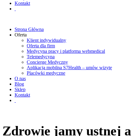
Kontakt
Strona Główna
Oferta
Klient indywidualny
Oferta dla firm
Medycyna pracy i platforma webmedical
Telemedycyna
Concierge Medyczny
Aplikacja mobilna S7Health – umów wizytę
Placówki medyczne
O nas
Blog
Sklep
Kontakt
Zdrowie jamy ustnej a