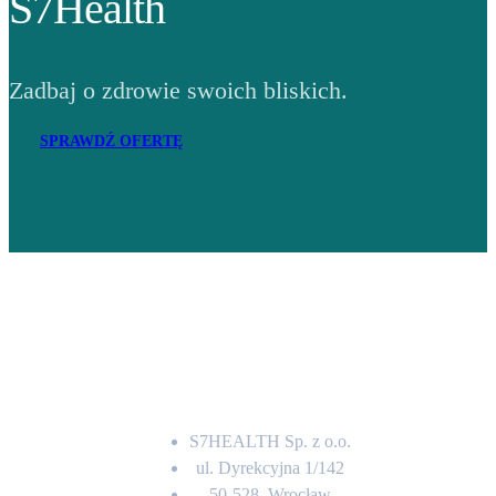
S7Health
Zadbaj o zdrowie swoich bliskich.
SPRAWDŹ OFERTĘ
Adres
S7HEALTH Sp. z o.o.
ul. Dyrekcyjna 1/142
50-528, Wrocław