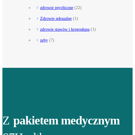
zdrowie psychiczne
(22)
Zdrowie seksualne
(1)
zdrowie stawów i kręgosłupa
(1)
zęby
(7)
Z
pakietem medycznym