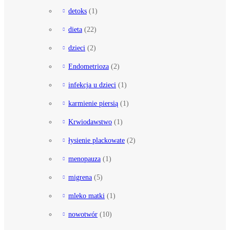
detoks
(1)
dieta
(22)
dzieci
(2)
Endometrioza
(2)
infekcja u dzieci
(1)
karmienie piersią
(1)
Krwiodawstwo
(1)
łysienie plackowate
(2)
menopauza
(1)
migrena
(5)
mleko matki
(1)
nowotwór
(10)