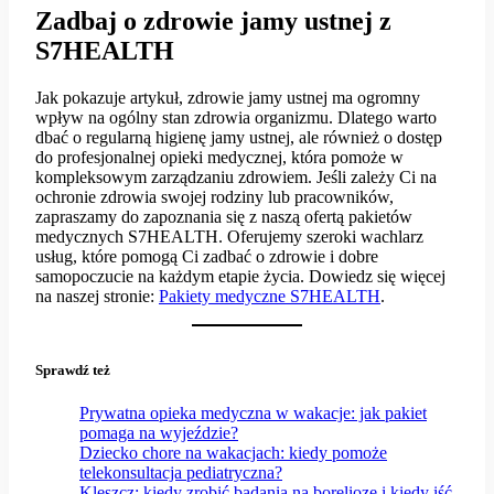
Zadbaj o zdrowie jamy ustnej z
S7HEALTH
Jak pokazuje artykuł, zdrowie jamy ustnej ma ogromny
wpływ na ogólny stan zdrowia organizmu. Dlatego warto
dbać o regularną higienę jamy ustnej, ale również o dostęp
do profesjonalnej opieki medycznej, która pomoże w
kompleksowym zarządzaniu zdrowiem. Jeśli zależy Ci na
ochronie zdrowia swojej rodziny lub pracowników,
zapraszamy do zapoznania się z naszą ofertą pakietów
medycznych S7HEALTH. Oferujemy szeroki wachlarz
usług, które pomogą Ci zadbać o zdrowie i dobre
samopoczucie na każdym etapie życia. Dowiedz się więcej
na naszej stronie:
Pakiety medyczne S7HE
ALTH
.
Sprawdź też
Prywatna opieka medyczna w wakacje: jak pakiet
pomaga na wyjeździe?
Dziecko chore na wakacjach: kiedy pomoże
telekonsultacja pediatryczna?
Kleszcz: kiedy zrobić badania na boreliozę i kiedy iść