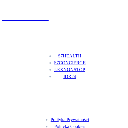
UMÓW WIZYTĘ
+48 777 111 777
Nasze usługi
S7HEALTH
S7CONCIERGE
LEXNONSTOP
IDR24
Menu
Polityka Prywatności
Polityka Cookies