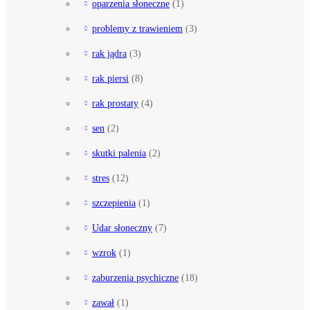
oparzenia słoneczne
(1)
problemy z trawieniem
(3)
rak jądra
(3)
rak piersi
(8)
rak prostaty
(4)
sen
(2)
skutki palenia
(2)
stres
(12)
szczepienia
(1)
Udar słoneczny
(7)
wzrok
(1)
zaburzenia psychiczne
(18)
zawał
(1)