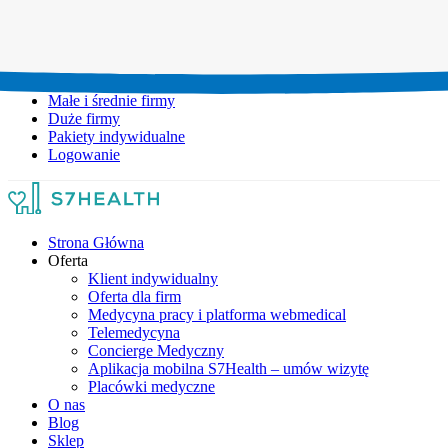
Umów wizytę:
+48 777 111 777
Infolinia czynna:
pon-pt: 8.00-20.00
Małe i średnie firmy
Duże firmy
Pakiety indywidualne
Logowanie
Strona Główna
Oferta
Klient indywidualny
Oferta dla firm
Medycyna pracy i platforma webmedical
Telemedycyna
Concierge Medyczny
Aplikacja mobilna S7Health – umów wizytę
Placówki medyczne
O nas
Blog
Sklep