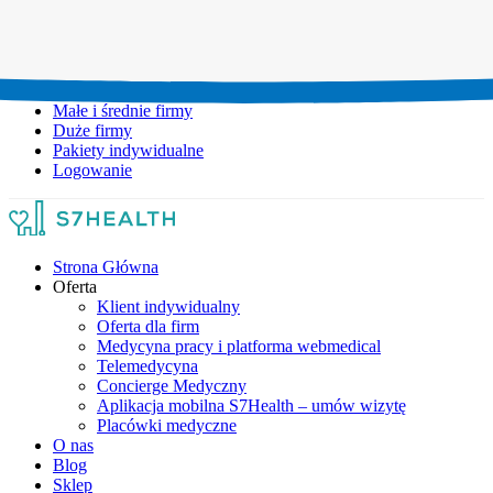
Umów wizytę:
+48 777 111 777
Infolinia czynna:
pon-pt: 8.00-20.00
Małe i średnie firmy
Duże firmy
Pakiety indywidualne
Logowanie
Strona Główna
Oferta
Klient indywidualny
Oferta dla firm
Medycyna pracy i platforma webmedical
Telemedycyna
Concierge Medyczny
Aplikacja mobilna S7Health – umów wizytę
Placówki medyczne
O nas
Blog
Sklep