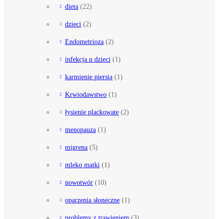
dieta
(22)
dzieci
(2)
Endometrioza
(2)
infekcja u dzieci
(1)
karmienie piersią
(1)
Krwiodawstwo
(1)
łysienie plackowate
(2)
menopauza
(1)
migrena
(5)
mleko matki
(1)
nowotwór
(10)
oparzenia słoneczne
(1)
problemy z trawieniem
(3)