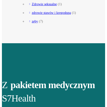
Zdrowie seksualne
(1)
zdrowie stawów i kręgosłupa
(1)
zęby
(7)
Z
pakietem medycznym
S7Health