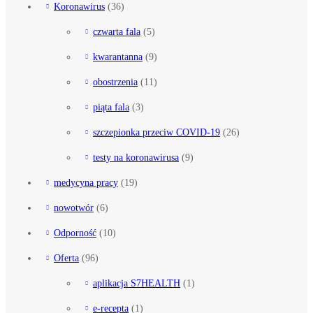
Koronawirus
(36)
czwarta fala
(5)
kwarantanna
(9)
obostrzenia
(11)
piąta fala
(3)
szczepionka przeciw COVID-19
(26)
testy na koronawirusa
(9)
medycyna pracy
(19)
nowotwór
(6)
Odporność
(10)
Oferta
(96)
aplikacja S7HEALTH
(1)
e-recepta
(1)