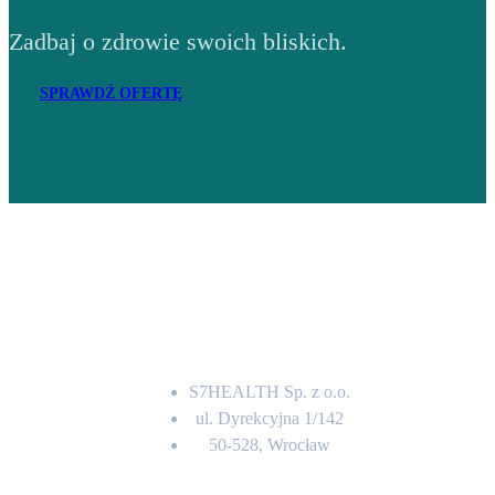
Zadbaj o zdrowie swoich bliskich.
SPRAWDŹ OFERTĘ
Adres
S7HEALTH Sp. z o.o.
ul. Dyrekcyjna 1/142
50-528, Wrocław