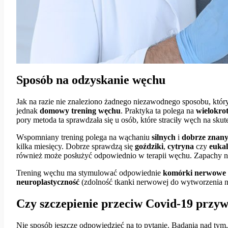
Sposób na odzyskanie węchu
Jak na razie nie znaleziono żadnego niezawodnego sposobu, któr
jednak
domowy trening węchu
. Praktyka ta polega na
wielokr
pory metoda ta sprawdzała się u osób, które straciły węch na skut
Wspomniany trening polega na wąchaniu
silnych
i
dobrze znan
kilka miesięcy. Dobrze sprawdzą się
goździki
,
cytryna
czy
eukal
również może posłużyć odpowiednio w terapii węchu. Zapachy na
Trening węchu ma stymulować odpowiednie
komórki nerwowe
neuroplastyczność
(zdolność tkanki nerwowej do wytworzenia 
Czy szczepienie przeciw Covid-19 przy
Nie sposób jeszcze odpowiedzieć na to pytanie. Badania nad tym