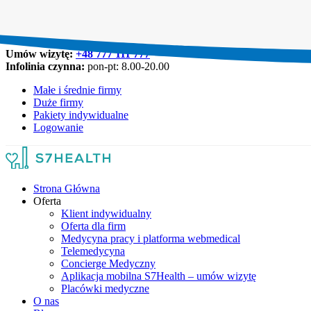
Umów wizytę:
+48 777 111 777
Infolinia czynna:
pon-pt: 8.00-20.00
Małe i średnie firmy
Duże firmy
Pakiety indywidualne
Logowanie
Strona Główna
Oferta
Klient indywidualny
Oferta dla firm
Medycyna pracy i platforma webmedical
Telemedycyna
Concierge Medyczny
Aplikacja mobilna S7Health – umów wizytę
Placówki medyczne
O nas