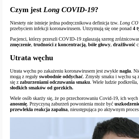
Czym jest
Long COVID-19
?
Niestety nie istnieje jedna podręcznikowa definicja tzw.
Long CO
przebyciem infekcji koronawirusem. Utrzymują się one ponad
4 
Pacjenci, którzy przeszli COVID-19 zgłaszają szereg zróżnicowa
zmęczenie
,
trudności
z koncentracją
,
bóle głowy
,
drażliwość
c
Utrata węchu
Utrata węchu po zakażeniu koronawirusem jest zwykle
nagła
. Ni
mogą z reguły
swobodnie oddychać
. Zmysły smaku i węchu są z
się z
zaburzeniami odczuwania smaku
. Wiele ludzie podkreśl
słodkich smaków od gorzkich.
Wiele osób skarży się, że po przechorowaniu Covid-19, ich węch 
anosmię
. Przyczyną zaburzeń powonienia może być
uszkodzeni
przewlekła reakcja zapalna
, nieustępująca po aktywnym procesi