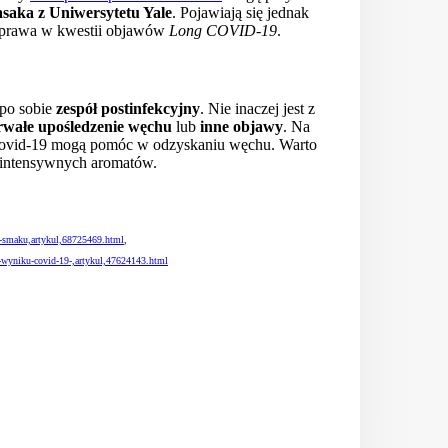
asaka z Uniwersytetu Yale
. Pojawiają się jednak
 poprawa w kwestii objawów
Long COVID-19
.
 po sobie
zespół postinfekcyjny
. Nie inaczej jest z
rwałe upośledzenie węchu
lub
inne objawy
. Na
w Covid-19 mogą pomóc w odzyskaniu węchu. Warto
 intensywnych aromatów.
-i-smaku,artykul,68725469.html
,
-wyniku-covid-19-,artykul,47624143.html