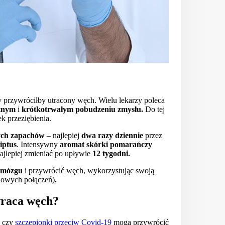
y przywróciłby utracony węch. Wielu lekarzy poleca
otnym
i
krótkotrwałym
pobudzeniu zmysłu.
Do tej
ek przeziębienia.
ych zapachów
– najlepiej
dwa razy dziennie
przez
iptus
. Intensywny
aromat skórki pomarańczy
jlepiej zmieniać po upływie
12 tygodni.
 mózgu
i przywrócić węch, wykorzystując swoją
nowych połączeń)
.
wraca węch?
, czy
szczepionki przeciw Covid-19
mogą przywrócić