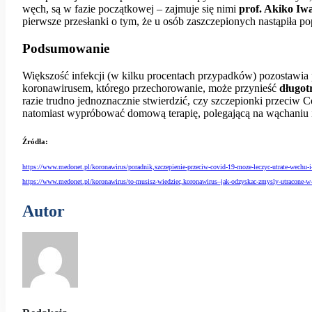
węch, są w fazie początkowej – zajmuje się nimi
prof. Akiko Iw
pierwsze przesłanki o tym, że u osób zaszczepionych nastąpiła
Podsumowanie
Większość infekcji (w kilku procentach przypadków) pozostawia
koronawirusem, którego przechorowanie, może przynieść
długot
razie trudno jednoznacznie stwierdzić, czy szczepionki przeci
natomiast wypróbować domową terapię, polegającą na wąchaniu
Źródła:
https://www.medonet.pl/koronawirus/poradnik,szczepienie-przeciw-covid-19-moze-leczyc-utrate-wechu
https://www.medonet.pl/koronawirus/to-musisz-wiedziec,koronawirus–jak-odzyskac-zmysly-utracone-w
Autor