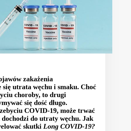
objawów zakażenia
 się utrata węchu i smaku. Choć
ciu choroby, to drugi
mywać się dość długo.
rzebyciu COVID-19, może trwać
k dochodzi do utraty węchu. Jak
welować skutki
Long COVID-19?