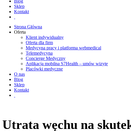
Blog
Sklep
Kontakt
Strona Główna
Oferta
Klient indywidualny
Oferta dla firm
Medycyna pracy i platforma webmedical
Telemedycyna
Concierge Medyczny
Aplikacja mobilna S7Health – umów wizytę
Placówki medyczne
O nas
Blog
Sklep
Kontakt
Utrata węchu na skute