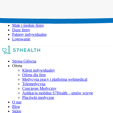
Umów wizytę:
+48 777 111 777
Infolinia czynna:
pon-pt: 8.00-20.00
Małe i średnie firmy
Duże firmy
Pakiety indywidualne
Logowanie
Strona Główna
Oferta
Klient indywidualny
Oferta dla firm
Medycyna pracy i platforma webmedical
Telemedycyna
Concierge Medyczny
Aplikacja mobilna S7Health – umów wizytę
Placówki medyczne
O nas
Blog
Sklep