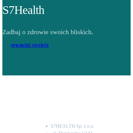
S7Health
Zadbaj o zdrowie swoich bliskich.
SPRAWDŹ OFERTĘ
Adres
S7HEALTH Sp. z o.o.