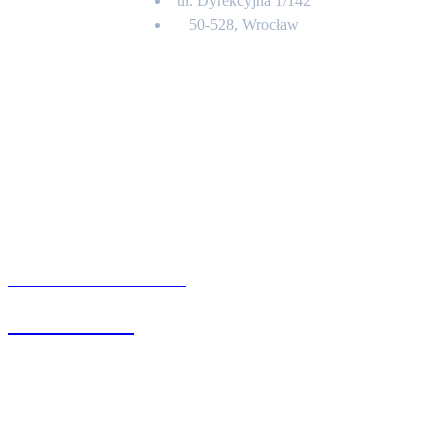
ul. Dyrekcyjna 1/142
50-528, Wrocław
Kontakt
BIURO OBSŁUGI KLIENTA
71 342 88 41