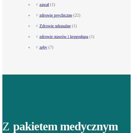
zawał
(1)
zdrowie psychiczne
(22)
Zdrowie seksualne
(1)
zdrowie stawów i kręgosłupa
(1)
zęby
(7)
Z
pakietem medycznym