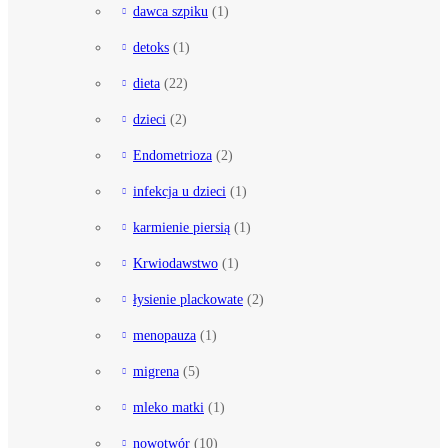
dawca szpiku
(1)
detoks
(1)
dieta
(22)
dzieci
(2)
Endometrioza
(2)
infekcja u dzieci
(1)
karmienie piersią
(1)
Krwiodawstwo
(1)
łysienie plackowate
(2)
menopauza
(1)
migrena
(5)
mleko matki
(1)
nowotwór
(10)