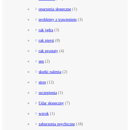
oparzenia słoneczne
(1)
problemy z trawieniem
(3)
rak jądra
(3)
rak piersi
(8)
rak prostaty
(4)
sen
(2)
skutki palenia
(2)
stres
(12)
szczepienia
(1)
Udar słoneczny
(7)
wzrok
(1)
zaburzenia psychiczne
(18)