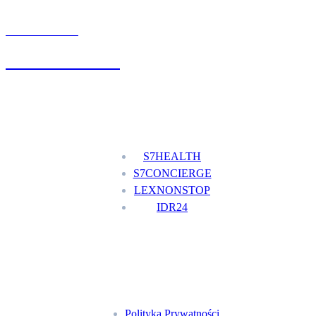
UMÓW WIZYTĘ
+48 777 111 777
Nasze usługi
S7HEALTH
S7CONCIERGE
LEXNONSTOP
IDR24
Menu
Polityka Prywatności