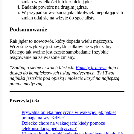
zmian w wielkości lub kształcie jąder.
Badanie powtórz na drugim jądrze.
W przypadku wyczucia jakichkolwiek niepokojących
zmian udaj się na wizytę do specjalisty.
Podsumowanie
Rak jąder to nowotwór, który dopada wielu mężczyzn.
Wcześnie wykryty jest zwykle całkowicie wyleczalny.
Dlatego tak ważne jest częste samobadanie i szybkie
reagowanie na zauważone zmiany.
*Zadbaj o siebie i swoich bliskich.
P
akiety firmowe
dają ci
dostęp do kompleksowych usług medycznych. Ty i Twoi
najbliżsi jesteście pod opieką i możecie liczyć na najlepszą
pomoc medyczną.
Przeczytaj też:
Prywatna opieka medyczna w wakacje: jak pakiet
pomaga na wyjeździe?
Dziecko chore na wakacjach: kiedy pomoże
telekonsultacja pediatryczna?
Kleszcz: kiedy zrobić badania na boreliozę i kiedy iść