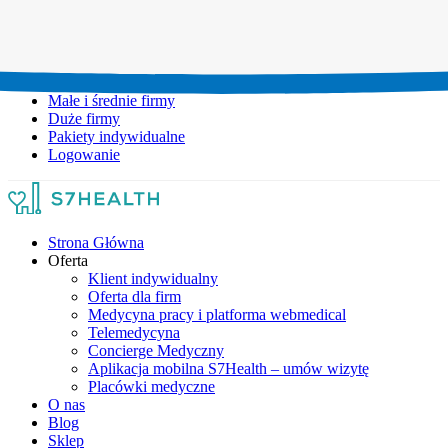
Umów wizytę:
+48 777 111 777
Infolinia czynna:
pon-pt: 8.00-20.00
Małe i średnie firmy
Duże firmy
Pakiety indywidualne
Logowanie
Strona Główna
Oferta
Klient indywidualny
Oferta dla firm
Medycyna pracy i platforma webmedical
Telemedycyna
Concierge Medyczny
Aplikacja mobilna S7Health – umów wizytę
Placówki medyczne
O nas
Blog
Sklep