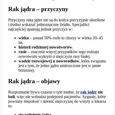
Rak jądra – przyczyny
Przyczyny raka jąder nie są do końca precyzyjnie określone
i trudno wskazać jednoznaczne źródło. Specjaliści
najczęściej upatrują jednak przyczyn w:
wieku
– ponad 50% osób to chorzy w wieku 20–45
lat.
historii rodzinnej nowotworów
.
rasie
– znacznie więcej przypadków tego rodzaju
nowotworu wykryto u mężczyzn rasy białej.
wadzie rozwojowej u noworodków
, która związana
jest z tym, że jedno jądro umieszczone jest w jamie
brzusznej.
Rak jądra – objawy
Rozpoznanie bywa czasem o tyle trudne, że
rak jąder
nie
boli
, więc nie wzbudza podejrzeń pacjentów. Sygnały, które
powinny niepokoić i skłonić mężczyznę do wizyty u lekarza
to:
stwardnienie jądra,