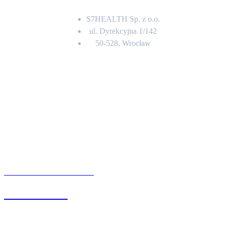
S7HEALTH Sp. z o.o.
ul. Dyrekcyjna 1/142
50-528, Wrocław
Kontakt
BIURO OBSŁUGI KLIENTA
71 342 88 41