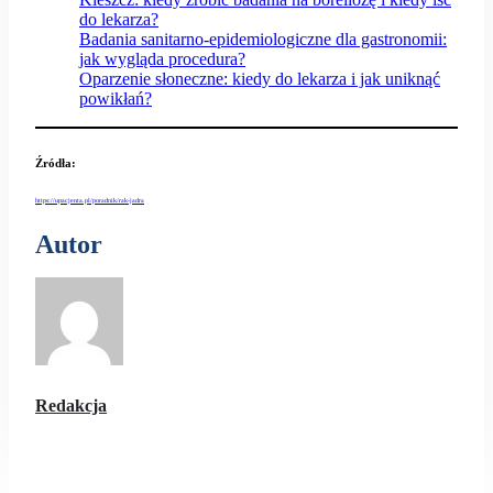
do lekarza?
Badania sanitarno-epidemiologiczne dla gastronomii:
jak wygląda procedura?
Oparzenie słoneczne: kiedy do lekarza i jak uniknąć
powikłań?
Źródła:
https://upacjenta.pl/poradnik/rak-jadra
Autor
Redakcja