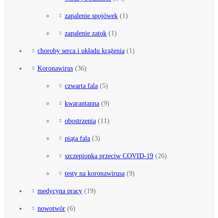
zapalenie spojówek
(1)
zapalenie zatok
(1)
choroby serca i układu krążenia
(1)
Koronawirus
(36)
czwarta fala
(5)
kwarantanna
(9)
obostrzenia
(11)
piąta fala
(3)
szczepionka przeciw COVID-19
(26)
testy na koronawirusa
(9)
medycyna pracy
(19)
nowotwór
(6)