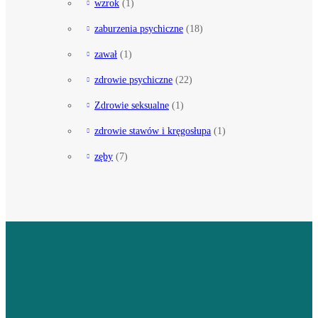
wzrok
(1)
zaburzenia psychiczne
(18)
zawał
(1)
zdrowie psychiczne
(22)
Zdrowie seksualne
(1)
zdrowie stawów i kręgosłupa
(1)
zęby
(7)