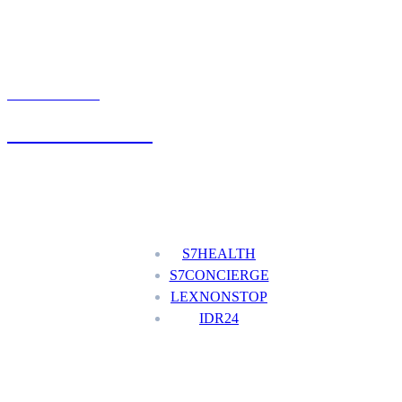
UMÓW WIZYTĘ
+48 777 111 777
Nasze usługi
S7HEALTH
S7CONCIERGE
LEXNONSTOP
IDR24