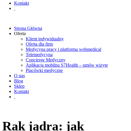
Kontakt
Strona Główna
Oferta
Klient indywidualny
Oferta dla firm
Medycyna pracy i platforma webmedical
Telemedycyna
Concierge Medyczny
Aplikacja mobilna S7Health – umów wizytę
Placówki medyczne
O nas
Blog
Sklep
Kontakt
Rak jądra: jak