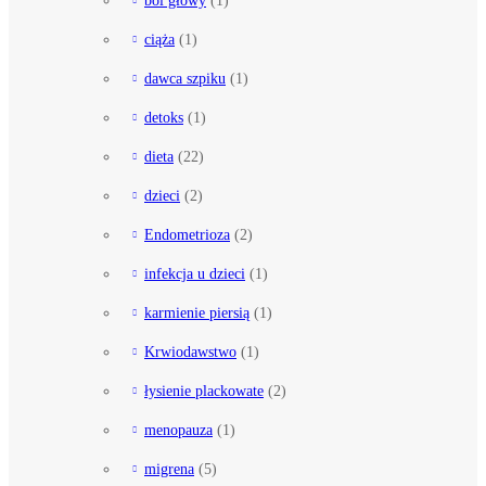
ból głowy
(1)
ciąża
(1)
dawca szpiku
(1)
detoks
(1)
dieta
(22)
dzieci
(2)
Endometrioza
(2)
infekcja u dzieci
(1)
karmienie piersią
(1)
Krwiodawstwo
(1)
łysienie plackowate
(2)
menopauza
(1)
migrena
(5)