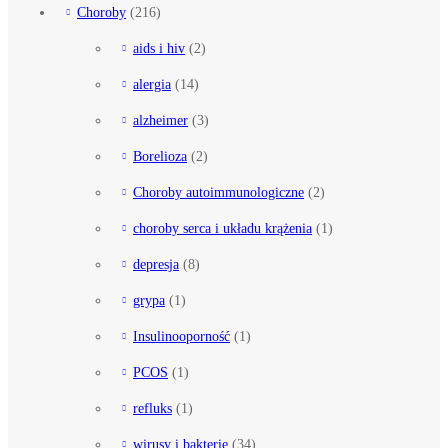
Choroby
(216)
aids i hiv
(2)
alergia
(14)
alzheimer
(3)
Borelioza
(2)
Choroby autoimmunologiczne
(2)
choroby serca i układu krążenia
(1)
depresja
(8)
grypa
(1)
Insulinooporność
(1)
PCOS
(1)
refluks
(1)
wirusy i bakterie
(34)