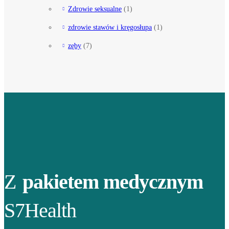
Zdrowie seksualne
(1)
zdrowie stawów i kręgosłupa
(1)
zęby
(7)
Z
pakietem medycznym
S7Health