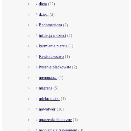
dieta
(22)
dzieci
(2)
Endometrioza
(2)
infekcja u dzieci
(1)
karmienie piersią
(1)
Krwiodawstwo
(1)
łysienie plackowate
(2)
menopauza
(1)
migrena
(5)
mleko matki
(1)
nowotwór
(10)
oparzenia słoneczne
(1)
problemy z trawieniem
(3)