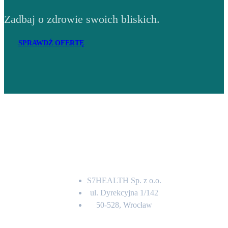
Zadbaj o zdrowie swoich bliskich.
SPRAWDŹ OFERTĘ
Adres
S7HEALTH Sp. z o.o.
ul. Dyrekcyjna 1/142
50-528, Wrocław