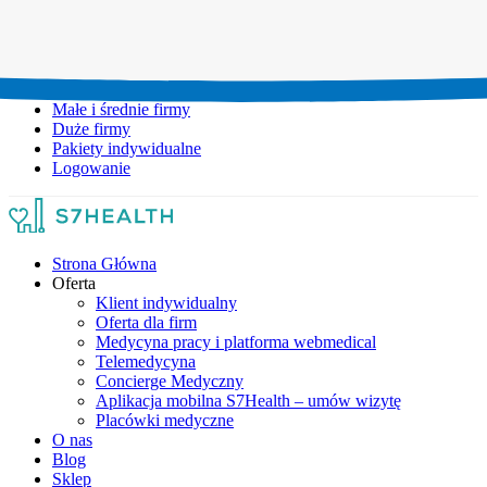
Umów wizytę:
+48 777 111 777
Infolinia czynna:
pon-pt: 8.00-20.00
Małe i średnie firmy
Duże firmy
Pakiety indywidualne
Logowanie
Strona Główna
Oferta
Klient indywidualny
Oferta dla firm
Medycyna pracy i platforma webmedical
Telemedycyna
Concierge Medyczny
Aplikacja mobilna S7Health – umów wizytę
Placówki medyczne
O nas
Blog
Sklep