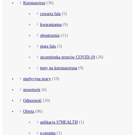
Koronawirus
(36)
czwarta fala
(5)
kwarantanna
(9)
obostrzenia
(11)
piąta fala
(3)
szczepionka przeciw COVID-19
(26)
testy na koronawirusa
(9)
medycyna pracy
(19)
nowotwór
(6)
Odporność
(10)
Oferta
(96)
aplikacja S7HEALTH
(1)
e-recepta
(1)