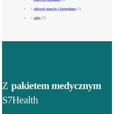
zdrowie stawów i kręgosłupa
(1)
zęby
(7)
Z
pakietem medycznym
S7Health