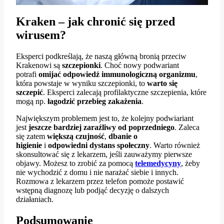
Kraken – jak chronić się przed
wirusem?
Eksperci podkreślają, że naszą główną bronią przeciw
Krakenowi są
szczepionki
. Choć nowy podwariant
potrafi
omijać odpowiedź immunologiczną organizmu
,
która powstaje w wyniku szczepionki, to
warto się
szczepić
. Eksperci zalecają profilaktyczne szczepienia, które
mogą np.
łagodzić przebieg zakażenia
.
Największym problemem jest to, że kolejny podwiariant
jest
jeszcze bardziej zaraźliwy od poprzedniego
. Zaleca
się zatem
większą czujność
,
dbanie o
higienie
i
odpowiedni dystans społeczny
. Warto również
skonsultować się z lekarzem, jeśli zauważymy pierwsze
objawy. Możesz to zrobić za pomocą
telemedycyny
, żeby
nie wychodzić z domu i nie narażać siebie i innych.
Rozmowa z lekarzem przez telefon pomoże postawić
wstępną diagnozę lub podjąć decyzję o dalszych
działaniach.
Podsumowanie