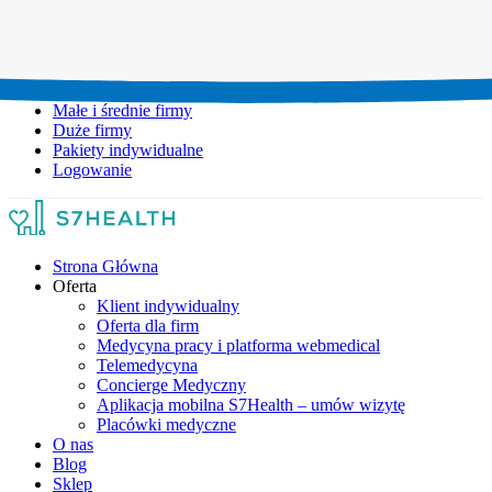
Umów wizytę:
+48 777 111 777
Infolinia czynna:
pon-pt: 8.00-20.00
Małe i średnie firmy
Duże firmy
Pakiety indywidualne
Logowanie
Strona Główna
Oferta
Klient indywidualny
Oferta dla firm
Medycyna pracy i platforma webmedical
Telemedycyna
Concierge Medyczny
Aplikacja mobilna S7Health – umów wizytę
Placówki medyczne
O nas
Blog
Sklep