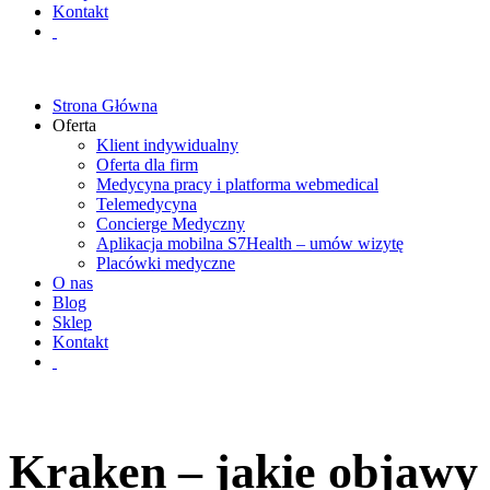
Kontakt
Strona Główna
Oferta
Klient indywidualny
Oferta dla firm
Medycyna pracy i platforma webmedical
Telemedycyna
Concierge Medyczny
Aplikacja mobilna S7Health – umów wizytę
Placówki medyczne
O nas
Blog
Sklep
Kontakt
Kraken – jakie objawy