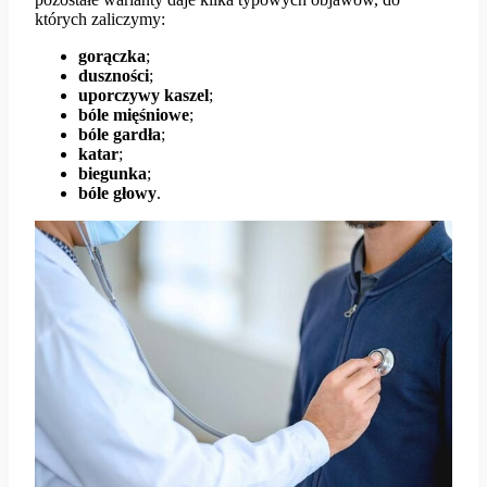
których zaliczymy:
gorączka
;
duszności
;
uporczywy
kaszel
;
bóle mięśniowe
;
bóle
gardła
;
katar
;
biegunka
;
bóle
głowy
.