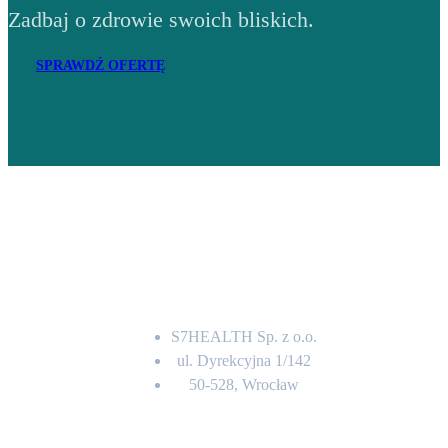
Zadbaj o zdrowie swoich bliskich.
SPRAWDŹ OFERTĘ
Adres
S7HEALTH Sp. z o.o.
ul. Dyrekcyjna 1/142
50-528, Wrocław