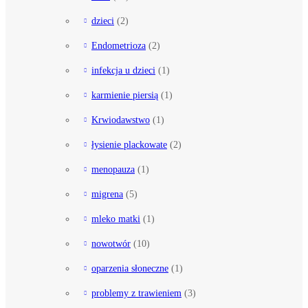
dzieci
(2)
Endometrioza
(2)
infekcja u dzieci
(1)
karmienie piersią
(1)
Krwiodawstwo
(1)
łysienie plackowate
(2)
menopauza
(1)
migrena
(5)
mleko matki
(1)
nowotwór
(10)
oparzenia słoneczne
(1)
problemy z trawieniem
(3)