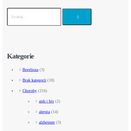
Kategorie
Borelioza
(3)
Brak kategorii
(18)
Choroby
(216)
aids i hiv
(2)
alergia
(14)
alzheimer
(3)