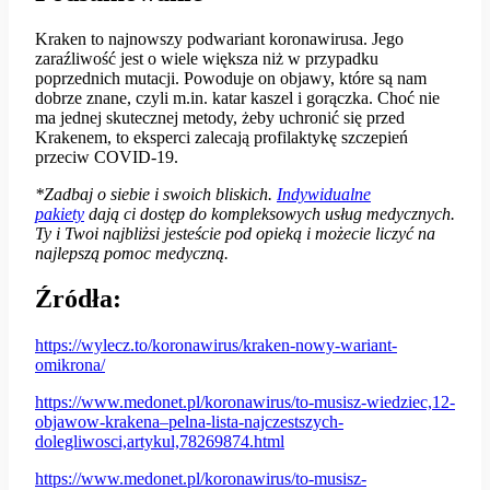
Kraken to najnowszy podwariant koronawirusa. Jego
zaraźliwość jest o wiele większa niż w przypadku
poprzednich mutacji. Powoduje on objawy, które są nam
dobrze znane, czyli m.in. katar kaszel i gorączka. Choć nie
ma jednej skutecznej metody, żeby uchronić się przed
Krakenem, to eksperci zalecają profilaktykę szczepień
przeciw COVID-19.
*Zadbaj o siebie i swoich bliskich.
Indywidualne
pakiety
dają ci dostęp do kompleksowych usług medycznych.
Ty i Twoi najbliżsi jesteście pod opieką i możecie liczyć na
najlepszą pomoc medyczną.
Źródła:
https://wylecz.to/koronawirus/kraken-nowy-wariant-
omikrona/
https://www.medonet.pl/koronawirus/to-musisz-wiedziec,12-
objawow-krakena–pelna-lista-najczestszych-
dolegliwosci,artykul,78269874.html
https://www.medonet.pl/koronawirus/to-musisz-