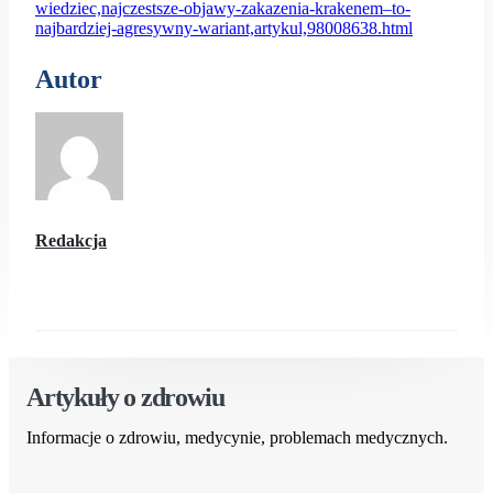
wiedziec,najczestsze-objawy-zakazenia-krakenem–to-
najbardziej-agresywny-wariant,artykul,98008638.html
Autor
Redakcja
Artykuły o zdrowiu
Informacje o zdrowiu, medycynie, problemach medycznych.