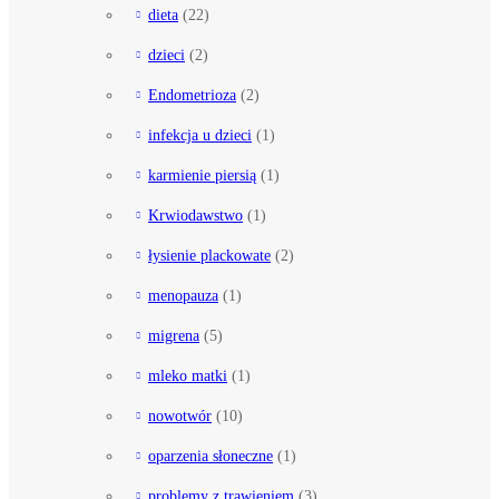
dieta
(22)
dzieci
(2)
Endometrioza
(2)
infekcja u dzieci
(1)
karmienie piersią
(1)
Krwiodawstwo
(1)
łysienie plackowate
(2)
menopauza
(1)
migrena
(5)
mleko matki
(1)
nowotwór
(10)
oparzenia słoneczne
(1)
problemy z trawieniem
(3)