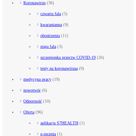
Koronawirus
(36)
czwarta fala
(5)
kwarantanna
(9)
obostrzenia
(11)
piąta fala
(3)
szczepionka przeciw COVID-19
(26)
testy na koronawirusa
(9)
medycyna pracy
(19)
nowotwór
(6)
Odporność
(10)
Oferta
(96)
aplikacja S7HEALTH
(1)
e-recepta
(1)