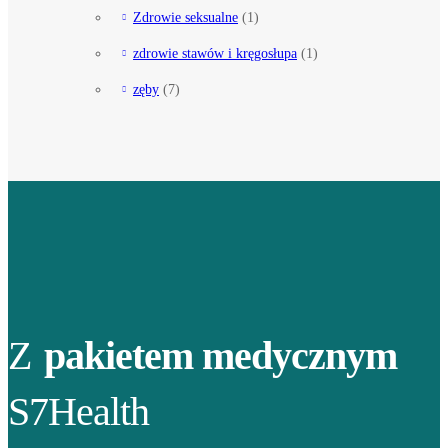
Zdrowie seksualne
(1)
zdrowie stawów i kręgosłupa
(1)
zęby
(7)
Z
pakietem medycznym
S7Health