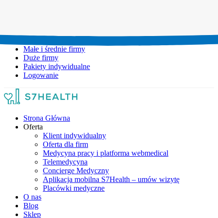
Umów wizytę:
+48 777 111 777
Infolinia czynna:
pon-pt: 8.00-20.00
Małe i średnie firmy
Duże firmy
Pakiety indywidualne
Logowanie
Strona Główna
Oferta
Klient indywidualny
Oferta dla firm
Medycyna pracy i platforma webmedical
Telemedycyna
Concierge Medyczny
Aplikacja mobilna S7Health – umów wizytę
Placówki medyczne
O nas
Blog
Sklep