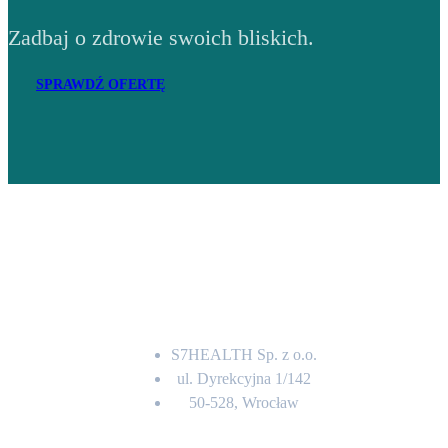
Zadbaj o zdrowie swoich bliskich.
SPRAWDŹ OFERTĘ
Adres
S7HEALTH Sp. z o.o.
ul. Dyrekcyjna 1/142
50-528, Wrocław