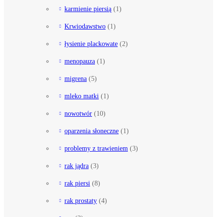
karmienie piersią
(1)
Krwiodawstwo
(1)
łysienie plackowate
(2)
menopauza
(1)
migrena
(5)
mleko matki
(1)
nowotwór
(10)
oparzenia słoneczne
(1)
problemy z trawieniem
(3)
rak jądra
(3)
rak piersi
(8)
rak prostaty
(4)