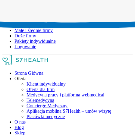
Umów wizytę:
+48 777 111 777
Infolinia czynna:
pon-pt: 8.00-20.00
Małe i średnie firmy
Duże firmy
Pakiety indywidualne
Logowanie
Strona Główna
Oferta
Klient indywidualny
Oferta dla firm
Medycyna pracy i platforma webmedical
Telemedycyna
Concierge Medyczny
Aplikacja mobilna S7Health – umów wizytę
Placówki medyczne
O nas
Blog
Sklep