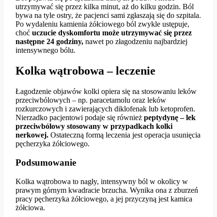
utrzymywać się przez kilka minut, aż do kilku godzin. Ból
bywa na tyle ostry, że pacjenci sami zgłaszają się do szpitala.
Po wydaleniu kamienia żółciowego ból zwykle ustępuje,
choć
uczucie dyskomfortu może utrzymywać się przez
następne 24 godziny,
nawet po złagodzeniu najbardziej
intensywnego bólu.
Kolka wątrobowa – leczenie
Łagodzenie objawów kolki opiera się na stosowaniu leków
przeciwbólowych – np. paracetamolu oraz leków
rozkurczowych i zawierających diklofenak lub ketoprofen.
Nierzadko pacjentowi podaje się również
peptydynę – lek
przeciwbólowy stosowany w przypadkach kolki
nerkowej.
Ostateczną formą leczenia jest operacja usunięcia
pęcherzyka żółciowego.
Podsumowanie
Kolka wątrobowa to nagły, intensywny ból w okolicy w
prawym górnym kwadracie brzucha. Wynika ona z zburzeń
pracy pęcherzyka żółciowego, a jej przyczyną jest kamica
żółciowa.