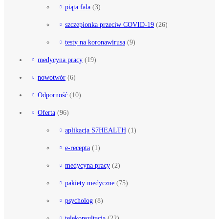
piąta fala
(3)
szczepionka przeciw COVID-19
(26)
testy na koronawirusa
(9)
medycyna pracy
(19)
nowotwór
(6)
Odporność
(10)
Oferta
(96)
aplikacja S7HEALTH
(1)
e-recepta
(1)
medycyna pracy
(2)
pakiety medyczne
(75)
psycholog
(8)
telekonsultacja
(22)