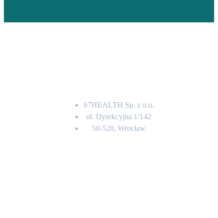
Adres
S7HEALTH Sp. z o.o.
ul. Dyrekcyjna 1/142
50-528, Wrocław
Kontakt