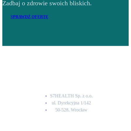
Zadbaj o zdrowie swoich bliskich.
SPRAWDŹ OFERTĘ
Adres
S7HEALTH Sp. z o.o.
ul. Dyrekcyjna 1/142
50-528, Wrocław