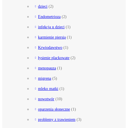
dzieci
(2)
Endometrioza
(2)
infekcja u dzieci
(1)
karmienie piersią
(1)
Krwiodawstwo
(1)
łysienie plackowate
(2)
menopauza
(1)
migrena
(5)
mleko matki
(1)
nowotwór
(10)
oparzenia słoneczne
(1)
problemy z trawieniem
(3)