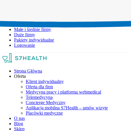
Umów wizytę:
+48 777 111 777
Infolinia czynna:
pon-pt: 8.00-20.00
Małe i średnie firmy
Duże firmy
Pakiety indywidualne
Logowanie
Strona Główna
Oferta
Klient indywidualny
Oferta dla firm
Medycyna pracy i platforma webmedical
Telemedycyna
Concierge Medyczny
Aplikacja mobilna S7Health – umów wizytę
Placówki medyczne
O nas
Blog
Sklep