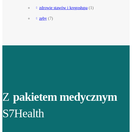
zdrowie stawów i kręgosłupa
(1)
zęby
(7)
Z
pakietem medycznym
S7Health