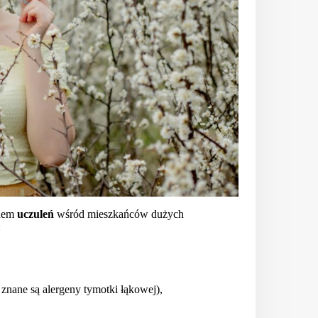
odem
uczuleń
wśród mieszkańców dużych
:
 znane są alergeny tymotki łąkowej),