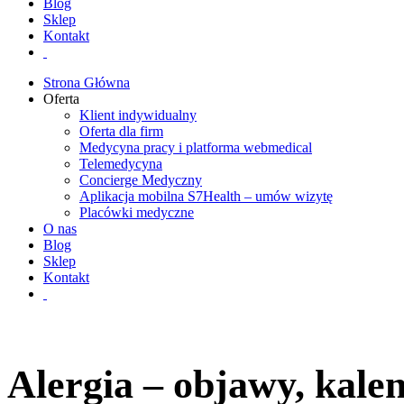
Blog
Sklep
Kontakt
Strona Główna
Oferta
Klient indywidualny
Oferta dla firm
Medycyna pracy i platforma webmedical
Telemedycyna
Concierge Medyczny
Aplikacja mobilna S7Health – umów wizytę
Placówki medyczne
O nas
Blog
Sklep
Kontakt
Alergia – objawy, kale