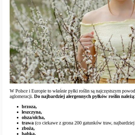
W Polsce i Europie to właśnie pyłki roślin są najczęstszym pow
aglomeracji.
Do najbardziej alergennych pyłków roślin należą
brzoza,
leszczyna,
olsza/olcha,
trawa
(co ciekawe z grona 200 gatunków traw, najbardziej
zboża,
babka,