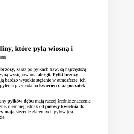
liny, które pylą wiosną i
em
 brzozy
, zaraz po pyłkach traw, są najczęstszą
zyną występowania
alergii. Pyłki brzozy
ają bardzo wysokie stężenie w atmosferze, ich
 pylenia przypada na
kwiecień
oraz
początek
.
geny
pyłków dębu
mają raczej średnie znaczenie
czne, niemniej jednak od
połowy kwietnia
do
wy
maja
stężenie ziaren tych pyłów jest
ie.