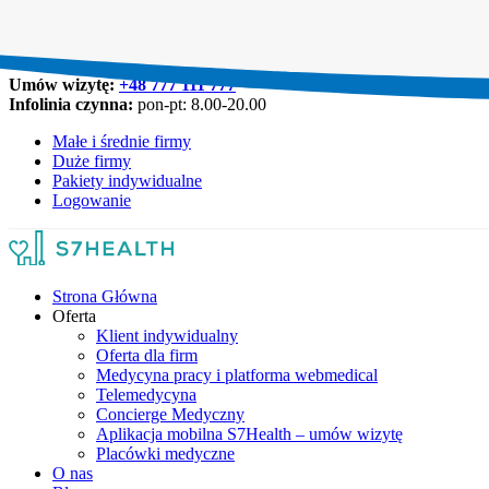
Umów wizytę:
+48 777 111 777
Infolinia czynna:
pon-pt: 8.00-20.00
Małe i średnie firmy
Duże firmy
Pakiety indywidualne
Logowanie
Strona Główna
Oferta
Klient indywidualny
Oferta dla firm
Medycyna pracy i platforma webmedical
Telemedycyna
Concierge Medyczny
Aplikacja mobilna S7Health – umów wizytę
Placówki medyczne
O nas