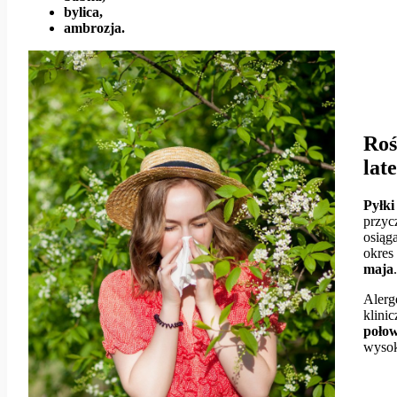
bylica,
ambrozja.
Roś
lat
Pyłki
przyc
osiąg
okres
maja
Aler
klini
poło
wysok