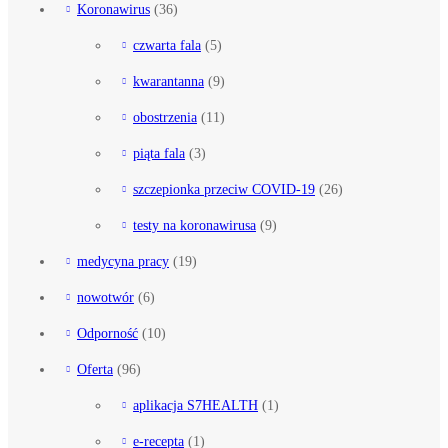
Koronawirus
(36)
czwarta fala
(5)
kwarantanna
(9)
obostrzenia
(11)
piąta fala
(3)
szczepionka przeciw COVID-19
(26)
testy na koronawirusa
(9)
medycyna pracy
(19)
nowotwór
(6)
Odporność
(10)
Oferta
(96)
aplikacja S7HEALTH
(1)
e-recepta
(1)