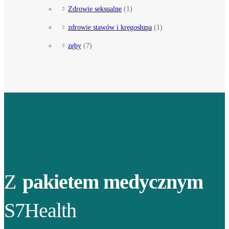
Zdrowie seksualne
(1)
zdrowie stawów i kręgosłupa
(1)
zęby
(7)
Z
pakietem medycznym
S7Health