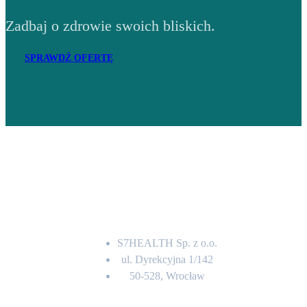
Zadbaj o zdrowie swoich bliskich.
SPRAWDŹ OFERTĘ
Adres
S7HEALTH Sp. z o.o.
ul. Dyrekcyjna 1/142
50-528, Wrocław