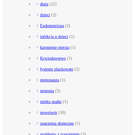
dieta
(22)
dzieci
(2)
Endometrioza
(2)
infekcja u dzieci
(1)
karmienie piersią
(1)
Krwiodawstwo
(1)
łysienie plackowate
(2)
menopauza
(1)
migrena
(5)
mleko matki
(1)
nowotwór
(10)
oparzenia słoneczne
(1)
problemy z trawieniem
(3)