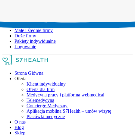
Umów wizytę:
+48 777 111 777
Infolinia czynna:
pon-pt: 8.00-20.00
Małe i średnie firmy
Duże firmy
Pakiety indywidualne
Logowanie
Strona Główna
Oferta
Klient indywidualny
Oferta dla firm
Medycyna pracy i platforma webmedical
Telemedycyna
Concierge Medyczny
Aplikacja mobilna S7Health – umów wizytę
Placówki medyczne
O nas
Blog
Sklep