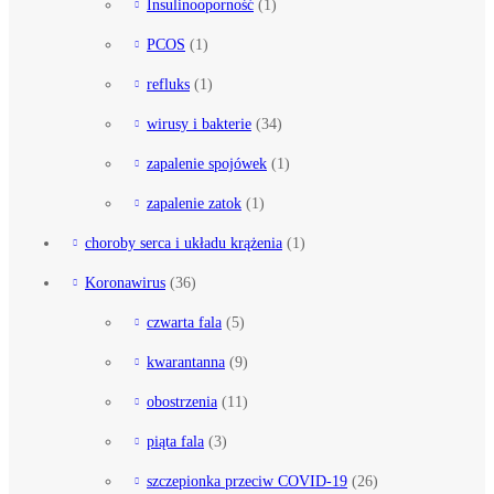
Insulinooporność
(1)
PCOS
(1)
refluks
(1)
wirusy i bakterie
(34)
zapalenie spojówek
(1)
zapalenie zatok
(1)
choroby serca i układu krążenia
(1)
Koronawirus
(36)
czwarta fala
(5)
kwarantanna
(9)
obostrzenia
(11)
piąta fala
(3)
szczepionka przeciw COVID-19
(26)