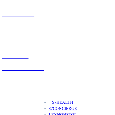
BIURO OBSŁUGI KLIENTA
71 342 88 41
UMÓW WIZYTĘ
+48 777 111 777
Nasze usługi
S7HEALTH
S7CONCIERGE
LEXNONSTOP