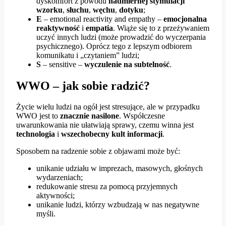
dyskomfort z powodu
nadmiernej stymulacji
wzorku
,
słuchu
,
węchu
,
dotyku
;
E
– emotional reactivity and empathy –
emocjonalna
reaktywność
i
empatia
. Wiąże się to z przeżywaniem
uczyć innych ludzi (może prowadzić do wyczerpania
psychicznego). Oprócz tego z lepszym odbiorem
komunikatu i „czytaniem” ludzi;
S
– sensitive –
wyczulenie na subtelność
.
WWO – jak sobie radzić?
Życie wielu ludzi na ogół jest stresujące, ale w przypadku
WWO jest to
znacznie nasilone
. Współczesne
uwarunkowania nie ułatwiają sprawy, czemu winna jest
technologia
i
wszechobecny
kult informacji
.
Sposobem na radzenie sobie z objawami może być:
unikanie udziału w imprezach, masowych, głośnych
wydarzeniach;
redukowanie stresu za pomocą przyjemnych
aktywności;
unikanie ludzi, którzy wzbudzają w nas negatywne
myśli.