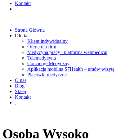
Kontakt
Strona Główna
Oferta
Klient indywidualny
Oferta dla firm
Medycyna pracy i platforma webmedical
Telemedycyna
Concierge Medyczny
Aplikacja mobilna S7Health – umów wizytę
Placówki medyczne
O nas
Blog
Sklep
Kontakt
Osoba Wysoko