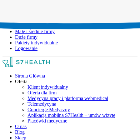
Umów wizytę:
+48 777 111 777
Infolinia czynna:
pon-pt: 8.00-20.00
Małe i średnie firmy
Duże firmy
Pakiety indywidualne
Logowanie
Strona Główna
Oferta
Klient indywidualny
Oferta dla firm
Medycyna pracy i platforma webmedical
Telemedycyna
Concierge Medyczny
Aplikacja mobilna S7Health – umów wizytę
Placówki medyczne
O nas
Blog
Sklep