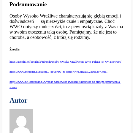
Podsumowanie
Osoby Wysoko Wrażliwe charakteryzują się głębią emocji i
doświadczeń — są niezwykle czułe i empatyczne. Choć
WWO dotyczy mniejszości, to z pewnością każdy z Was ma
w swoim otoczeniu taką osobę. Pamiętajmy, że nie jest to
choroba, a osobowość, z którą się rodzimy.
Źródła:
https://gemini.pl/poradnik/zdrowie/osoby-wysoko-wrazliwe-na-czym-polega-ich-wyjatkowosc/
https://www.medonet.pl/psyche,7-objawow–ze-jestes-wwo,artykul,22096397.html
https://www.hellozdrowie.pl/wysoka-wrazliwosc-zwieksza-sklonnosc-do-silnego-przezywania-
stresu/
Autor