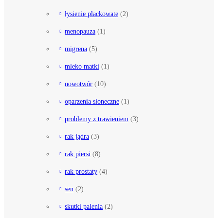
łysienie plackowate
(2)
menopauza
(1)
migrena
(5)
mleko matki
(1)
nowotwór
(10)
oparzenia słoneczne
(1)
problemy z trawieniem
(3)
rak jądra
(3)
rak piersi
(8)
rak prostaty
(4)
sen
(2)
skutki palenia
(2)