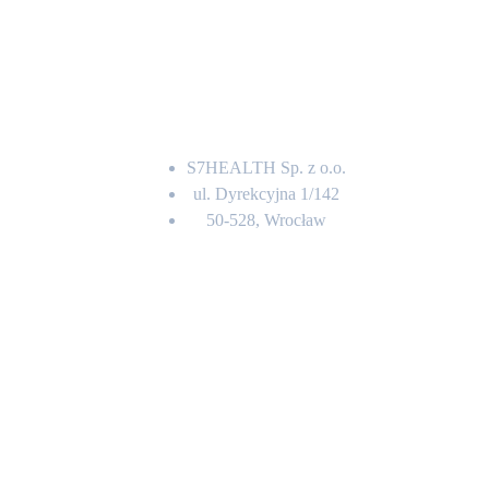
Adres
S7HEALTH Sp. z o.o.
ul. Dyrekcyjna 1/142
50-528, Wrocław
Kontakt