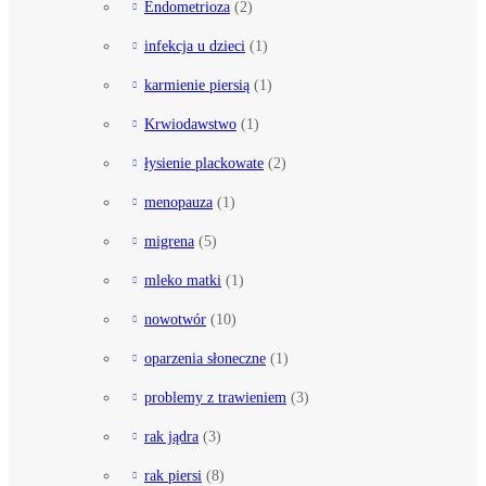
Endometrioza
(2)
infekcja u dzieci
(1)
karmienie piersią
(1)
Krwiodawstwo
(1)
łysienie plackowate
(2)
menopauza
(1)
migrena
(5)
mleko matki
(1)
nowotwór
(10)
oparzenia słoneczne
(1)
problemy z trawieniem
(3)
rak jądra
(3)
rak piersi
(8)