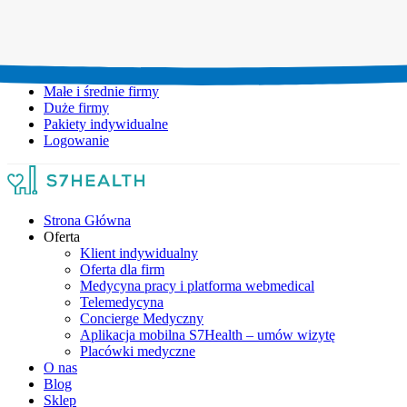
Umów wizytę:
+48 777 111 777
Infolinia czynna:
pon-pt: 8.00-20.00
Małe i średnie firmy
Duże firmy
Pakiety indywidualne
Logowanie
Strona Główna
Oferta
Klient indywidualny
Oferta dla firm
Medycyna pracy i platforma webmedical
Telemedycyna
Concierge Medyczny
Aplikacja mobilna S7Health – umów wizytę
Placówki medyczne
O nas
Blog
Sklep