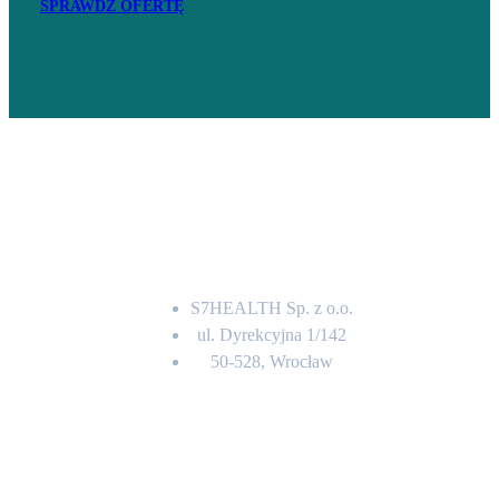
SPRAWDŹ OFERTĘ
Adres
S7HEALTH Sp. z o.o.
ul. Dyrekcyjna 1/142
50-528, Wrocław
Kontakt