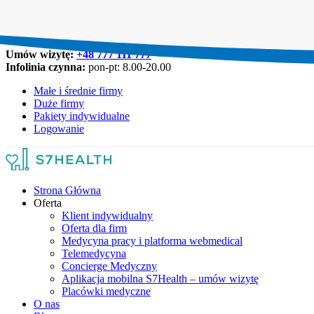
Umów wizytę:
+48 777 111 777
Infolinia czynna:
pon-pt: 8.00-20.00
Małe i średnie firmy
Duże firmy
Pakiety indywidualne
Logowanie
Strona Główna
Oferta
Klient indywidualny
Oferta dla firm
Medycyna pracy i platforma webmedical
Telemedycyna
Concierge Medyczny
Aplikacja mobilna S7Health – umów wizytę
Placówki medyczne
O nas