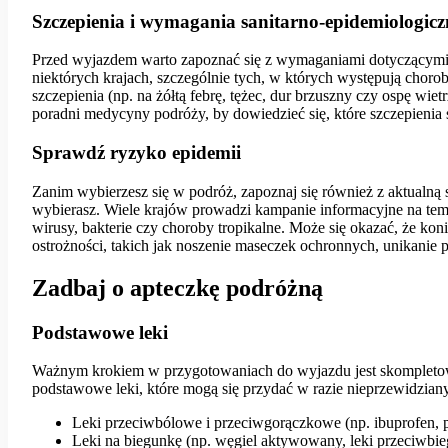
Szczepienia i wymagania sanitarno-epidemiologicz
Przed wyjazdem warto zapoznać się z wymaganiami dotyczącymi s
niektórych krajach, szczególnie tych, w których występują chor
szczepienia (np. na żółtą febrę, tężec, dur brzuszny czy ospę wie
poradni medycyny podróży, by dowiedzieć się, które szczepienia
Sprawdź ryzyko epidemii
Zanim wybierzesz się w podróż, zapoznaj się również z aktualną 
wybierasz. Wiele krajów prowadzi kampanie informacyjne na tem
wirusy, bakterie czy choroby tropikalne. Może się okazać, że k
ostrożności, takich jak noszenie maseczek ochronnych, unikanie 
Zadbaj o apteczkę podróżną
Podstawowe leki
Ważnym krokiem w przygotowaniach do wyjazdu jest skompletowa
podstawowe leki, które mogą się przydać w razie nieprzewidzianyc
Leki przeciwbólowe i przeciwgorączkowe (np. ibuprofen, 
Leki na biegunkę (np. węgiel aktywowany, leki przeciwb