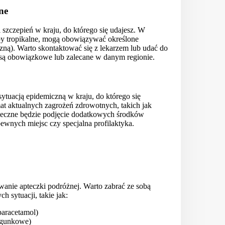
ne
zczepień w kraju, do którego się udajesz. W
oby tropikalne, mogą obowiązywać określone
trzną). Warto skontaktować się z lekarzem lub udać do
 są obowiązkowe lub zalecane w danym regionie.
sytuacją epidemiczną w kraju, do którego się
at aktualnych zagrożeń zdrowotnych, takich jak
onieczne będzie podjęcie dodatkowych środków
pewnych miejsc czy specjalna profilaktyka.
nie apteczki podróżnej. Warto zabrać ze sobą
h sytuacji, takie jak:
paracetamol)
iegunkowe)