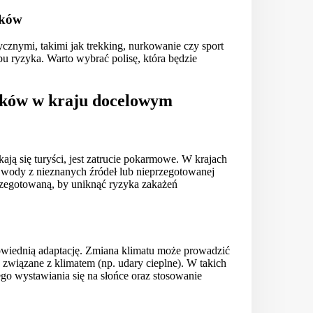
dków
ycznymi, takimi jak trekking, nurkowanie czy sport
u ryzyka. Warto wybrać polisę, która będzie
nków w kraju docelowym
ją się turyści, jest zatrucie pokarmowe. W krajach
ia wody z nieznanych źródeł lub nieprzegotowanej
zegotowaną, by uniknąć ryzyka zakażeń
powiednią adaptację. Zmiana klimatu może prowadzić
związane z klimatem (np. udary cieplne). W takich
ego wystawiania się na słońce oraz stosowanie