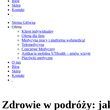
Blog
Sklep
Kontakt
Strona Główna
Oferta
Klient indywidualny
Oferta dla firm
Medycyna pracy i platforma webmedical
Telemedycyna
Concierge Medyczny
Aplikacja mobilna S7Health – umów wizytę
Placówki medyczne
O nas
Blog
Sklep
Kontakt
Zdrowie w podróży: ja