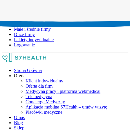
Umów wizytę:
+48 777 111 777
Infolinia czynna:
pon-pt: 8.00-20.00
Małe i średnie firmy
Duże firmy
Pakiety indywidualne
Logowanie
Strona Główna
Oferta
Klient indywidualny
Oferta dla firm
Medycyna pracy i platforma webmedical
Telemedycyna
Concierge Medyczny
Aplikacja mobilna S7Health – umów wizytę
Placówki medyczne
O nas
Blog
Sklep