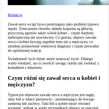
Redakcja
Zawał serca wciąż bywa postrzegany jako problem typowo
męski. Tymczasem choroby układu krążenia są główną
przyczyną zgonów także wśród kobiet – często bardziej
niebezpieczną niż nowotwory. Co gorsza, objawy zawału
serca u kobiet bywają zupełnie inne niż u mężczyzn, co
utrudnia postawienie właściwej diagnozy i często prowadzi
do opóźnionej reakcji.
Świadomość tych różnic może uratować życie. Dlatego
warto wiedzieć, na co zwrócić uwagę i kiedy nie zwlekać z
kontaktem z lekarzem.
Czym różni się zawał serca u kobiet i
mężczyzn?
Typowym objawem zawału serca u mężczyzn jest nagły,
silny ból w klatce piersiowej – promieniujący do lewego
ramienia lub żuchwy. Taki ból u kobiet może również
wystąpić, jednak w wielu przypadkach objawy są znacznie