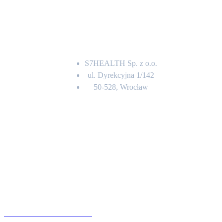
Adres
S7HEALTH Sp. z o.o.
ul. Dyrekcyjna 1/142
50-528, Wrocław
Kontakt
BIURO OBSŁUGI KLIENTA