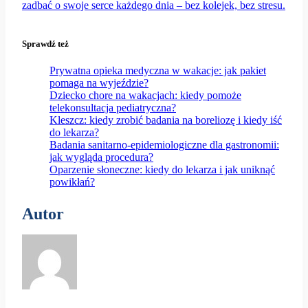
zadbać o swoje serce każdego dnia – bez kolejek, bez stresu.
Sprawdź też
Prywatna opieka medyczna w wakacje: jak pakiet
pomaga na wyjeździe?
Dziecko chore na wakacjach: kiedy pomoże
telekonsultacja pediatryczna?
Kleszcz: kiedy zrobić badania na boreliozę i kiedy iść
do lekarza?
Badania sanitarno-epidemiologiczne dla gastronomii:
jak wygląda procedura?
Oparzenie słoneczne: kiedy do lekarza i jak uniknąć
powikłań?
Autor