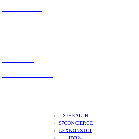
71 342 88 41
UMÓW WIZYTĘ
+48 777 111 777
Nasze usługi
S7HEALTH
S7CONCIERGE
LEXNONSTOP
IDR24