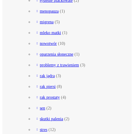
łysienie plackowate
(2)
menopauza
(1)
migrena
(5)
mleko matki
(1)
nowotwór
(10)
oparzenia słoneczne
(1)
problemy z trawieniem
(3)
rak jądra
(3)
rak piersi
(8)
rak prostaty
(4)
sen
(2)
skutki palenia
(2)
stres
(12)