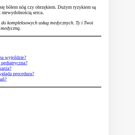
 się bólem nóg czy obrzękiem. Dużym ryzykiem są
 niewydolnością serca.
p do kompleksowych usług medycznych. Ty i Twoi
oc medyczną.
na wyjeździe?
 pediatryczna?
ekarza?
wygląda procedura?
łań?