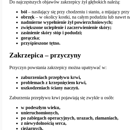
Do najczęstszych objawów zakrzepicy żył głębokich należą:
ból
– nasilający się przy chodzeniu i staniu, a mijający prz
obrzęk
– w okolicy kostki, na całym podudziu lub nawet n
nadmierne wypełnienie żył powierzchniowych;
zwiększone ucieplenie i zaczerwienienie skóry;
zasinienie skóry stóp i podudzi;
gorączka
;
przyśpieszone tętno.
Zakrzepica – przyczyny
Przyczyn powstania zakrzepicy można upatrywać w:
zaburzeniach przepływu krwi,
problemach z krzepnięciem krwi,
uszkodzeniach ściany naczyń.
Zaburzenia przepływu krwi pojawiają się zwykle u osób:
w podeszłym wieku,
unieruchomionych,
po zabiegach operacyjnych, urazach, złamaniach,
z niewydolnością serca,
ciężarnych,