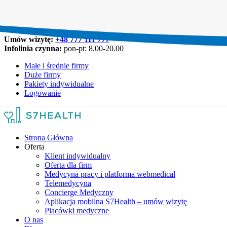
Umów wizytę:
+48 777 111 777
Infolinia czynna:
pon-pt: 8.00-20.00
Małe i średnie firmy
Duże firmy
Pakiety indywidualne
Logowanie
Strona Główna
Oferta
Klient indywidualny
Oferta dla firm
Medycyna pracy i platforma webmedical
Telemedycyna
Concierge Medyczny
Aplikacja mobilna S7Health – umów wizytę
Placówki medyczne
O nas