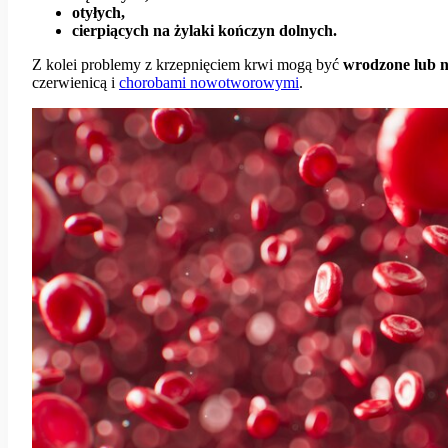
otyłych,
cierpiących na żylaki kończyn dolnych.
Z kolei problemy z krzepnięciem krwi mogą być
wrodzone lub 
czerwienicą i
chorobami nowotworowymi
.