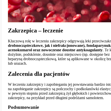
Zakrzepica – leczenie
Kluczową rolę w leczeniu zakrzepicy odgrywają leki przeciwza
drobnocząsteczkowe, jak i niefrakcjonowane), fondaparynuks
acenokumarol oraz nowoczesne doustne antykoagulanty
. Te
dożylnie, podskórnie, doustnie oraz miejscowo (np. dostępne bez 
heparyną drobnocząsteczkową, które są aplikowane w okolicę brzu
lub urazach.
Zalecenia dla pacjentów
W leczeniu zakrzepicy i zapobieganiu jej powstawania bardzo i
na zapobieganie zakrzepicy są pończochy i podkolanówki elastyc
w pewnym stopniu przed zakrzepicą żył głębokich i powierzchown
zakrzepicy, na przykład przed długimi podróżami samolotem.
Podsumowanie