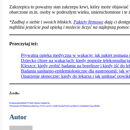
Zakrzepica to poważny stan zakrzepu krwi, który może objawiać
obarczone m.in. osoby w podeszłym wieku, unieruchomione i te z
*Zadbaj o siebie i swoich bliskich.
P
akiety firmowe
dają ci dostę
najbliżsi jesteście pod opieką i możecie liczyć na najlepszą pom
Przeczytaj też:
Prywatna opieka medyczna w wakacje: jak pakiet pomaga 
Dziecko chore na wakacjach: kiedy pomoże telekonsultacja
Kleszcz: kiedy zrobić badania na boreliozę i kiedy iść do l
Badania sanitarno-epidemiologiczne dla gastronomii: jak 
Oparzenie słoneczne: kiedy do lekarza i jak uniknąć powik
Źródło
:
https://www.centrumflebologii.pl/pl/niewydolnosc-zylna/zakrzepica
https://www.doz.pl/czytelnia/a15171-Zakrzepica__przyczyny_objawy_profilaktyka_zakrzepowego_zapalenia_zyl_powierzchniowych_i_glebokich
Autor