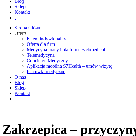
Blog
Sklep
Kontakt
Strona Główna
Oferta
Klient indywidualny
Oferta dla firm
Medycyna pracy i platforma webmedical
Telemedycyna
Concierge Medyczny
Aplikacja mobilna S7Health – umów wizytę
Placówki medyczne
O nas
Blog
Sklep
Kontakt
Zakrzepica – przyczyn