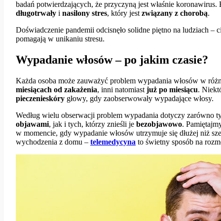
badań potwierdzających, że przyczyną jest właśnie koronawirus.
długotrwały
i
nasilony stres
, który jest
związany z chorobą
.
Doświadczenie pandemii odcisnęło solidne piętno na ludziach – ci
pomagają w unikaniu stresu.
Wypadanie włosów – po jakim czasie?
Każda osoba może zauważyć problem wypadania włosów w różnym
miesiącach od zakażenia
, inni natomiast
już po miesiącu
. Niekt
pieczenieskóry
głowy, gdy zaobserwowały wypadające włosy.
Według wielu obserwacji problem wypadania dotyczy zarówno ty
objawami
, jak i tych, którzy znieśli je
bezobjawowo
. Pamiętajm
w momencie, gdy wypadanie włosów utrzymuje się dłużej niż sze
wychodzenia z domu –
telemedycyna
to świetny sposób na rozm