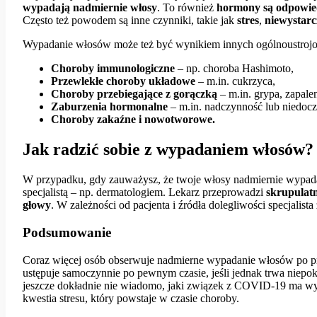
wypadają nadmiernie włosy
. To również
hormony są odpowied
Często też powodem są inne czynniki, takie jak
stres
,
niewystarc
Wypadanie włosów może też być wynikiem innych ogólnoustroj
Choroby immunologiczne
– np. choroba Hashimoto,
Przewlekłe choroby układowe
– m.in. cukrzyca,
Choroby przebiegające z gorączką
– m.in. grypa, zapale
Zaburzenia
hormonalne
– m.in. nadczynność lub niedoc
Choroby zakaźne i nowotworowe.
Jak radzić sobie z wypadaniem włosów?
W przypadku, gdy zauważysz, że twoje włosy nadmiernie wypadają i
specjalistą – np. dermatologiem. Lekarz przeprowadzi
skrupulat
głowy
. W zależności od pacjenta i źródła dolegliwości specjalista
Podsumowanie
Coraz więcej osób obserwuje nadmierne wypadanie włosów po p
ustępuje samoczynnie po pewnym czasie, jeśli jednak trwa niepoko
jeszcze dokładnie nie wiadomo, jaki związek z COVID-19 ma wyp
kwestia stresu, który powstaje w czasie choroby.