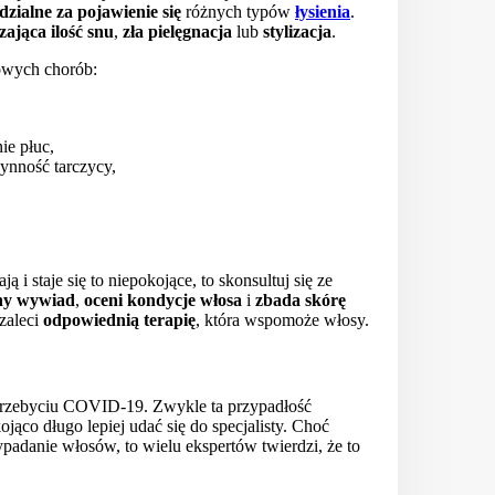
zialne za pojawienie się
różnych typów
łysienia
.
zająca ilość snu
,
zła pielęgnacja
lub
stylizacja
.
owych chorób:
nie płuc,
zynność tarczycy,
 staje się to niepokojące, to skonsultuj się ze
ny wywiad
,
oceni kondycje włosa
i
zbada skórę
 zaleci
odpowiednią terapię
, która wspomoże włosy.
rzebyciu COVID-19. Zwykle ta przypadłość
jąco długo lepiej udać się do specjalisty. Choć
adanie włosów, to wielu ekspertów twierdzi, że to