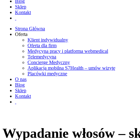
Blog
Sklep
Kontakt
Strona Główna
Oferta
Klient indywidualny
Oferta dla firm
Medycyna pracy i platforma webmedical
Telemedycyna
Concierge Medyczny
Aplikacja mobilna S7Health – umów wizytę
Placówki medyczne
O nas
Blog
Sklep
Kontakt
Wypadanie włosów – s