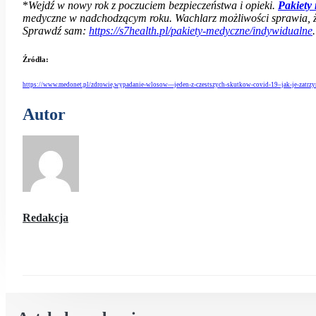
*
Wejdź w nowy rok z poczuciem bezpieczeństwa i opieki.
Pakiety
medyczne w nadchodzącym roku. Wachlarz możliwości sprawia, ż
Sprawdź sam:
https://s7health.pl/pakiety-medyczne/indywidualne
.
Źródła:
https://www.medonet.pl/zdrowie,wypadanie-wlosow—jeden-z-czestszych-skutkow-covid-19–jak-je-zatrzy
Autor
Redakcja