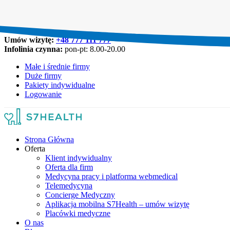
Umów wizytę:
+48 777 111 777
Infolinia czynna:
pon-pt: 8.00-20.00
Małe i średnie firmy
Duże firmy
Pakiety indywidualne
Logowanie
Strona Główna
Oferta
Klient indywidualny
Oferta dla firm
Medycyna pracy i platforma webmedical
Telemedycyna
Concierge Medyczny
Aplikacja mobilna S7Health – umów wizytę
Placówki medyczne
O nas