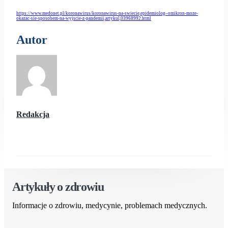
https://www.medonet.pl/koronawirus/koronawirus-na-swiecie,epidemiolog–omikron-moze-
okazac-sie-sposobem-na-wyjscie-z-pandemii,artykul,03968992.html
Autor
Redakcja
Artykuły o zdrowiu
Informacje o zdrowiu, medycynie, problemach medycznych.