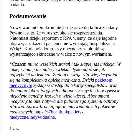
badania.
Podsumowanie
Nowy wariant Omikron nie jest jeszcze do końca zbadany.
Pewne jest to, że wirus szybko się rozprzestrzenia.
Natomiast dzięki raportom z RPA wiemy, że daje łagodne
objawy, a zakażeni pacjenci nie wymagają hospitalizacji.
Wciąż też nie wiadomo, czy obecne szczepionki są
wystarczająco skuteczne w walce z nowym wariantem.
*
Czasem mimo wszelkich starań i tak złapie nas infekcja. W
takiej sytuacji nie należy zwlekać, tylko udać się jak
najszybciej do lekarza. Zadbaj o swoje zdrowie, decydując
się na kompleksową opiekę medyczną. Dzięki
pakietom
medycznym
zyskujesz dostęp do lekarzy specjalistów oraz
do badań laboratoryjnych i diagnostycznych. To oczywiście
niejedyne benefity, jest ich o wiele więcej. Abonament
medyczny to alternatywa dla publicznego systemu ochrony
zdrowia. Sprawdź naszą ofertę indywidualnych pakietów
medycznych.
https://s7health.pl/pakiety-
medyczne/indywidualne
.
Źródło: