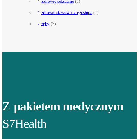
Zdrowie seksualne
(1)
zdrowie stawów i kręgosłupa
(1)
zęby
(7)
Z
pakietem medycznym
S7Health