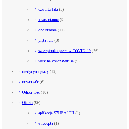
czwarta fala
(5)
kwarantanna
(9)
obostrzenia
(11)
piąta fala
(3)
szczepionka przeciw COVID-19
(26)
testy na koronawirusa
(9)
medycyna pracy
(19)
nowotwór
(6)
Odporność
(10)
Oferta
(96)
aplikacja S7HEALTH
(1)
e-recepta
(1)