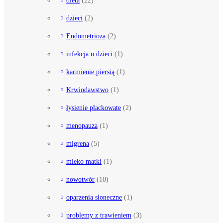
dzieci
(2)
Endometrioza
(2)
infekcja u dzieci
(1)
karmienie piersią
(1)
Krwiodawstwo
(1)
łysienie plackowate
(2)
menopauza
(1)
migrena
(5)
mleko matki
(1)
nowotwór
(10)
oparzenia słoneczne
(1)
problemy z trawieniem
(3)