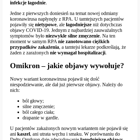
infekcje łagodnie
.
Jedne z pierwszych doniesień na temat nowej odmiany
koronawirusa napłynęły z RPA. U tamtejszych pacjentów
pojawiły się
nietypowe
, ale
łagodniejsze
niż dotychczas
objawy COVID-19. Jednym z najbardziej zauważalnych
symptomów było
niezwykle silne zmęczenie
. Na ten
moment w samym RPA
nie zanotowano ciężkich
przypadków zakażenia
, a tamtejsi lekarze podkreślają, że
żaden z zarażonych
nie wymagał hospitalizacji
.
Omikron – jakie objawy wywołuje?
Nowy wariant koronawirusa pojawił się dość
niespodziewanie, ale dał już pierwsze objawy. Należy do
nich:
ból głowy;
silne zmęczenie;
ból całego ciała;
drapanie w gardle.
U pacjentów zakażonych nowym wariantem nie pojawił się
ani
kaszel
, ani utrata węchu i smaku. W porównaniu do
Delty Omikron daje zdecydowanie
łagodniejsze objawy
.