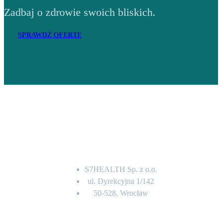
Zadbaj o zdrowie swoich bliskich.
SPRAWDŹ OFERTĘ
Adres
S7HEALTH Sp. z o.o.
ul. Dyrekcyjna 1/142
50-528, Wrocław