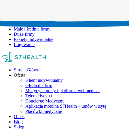
Umów wizytę:
+48 777 111 777
Infolinia czynna:
pon-pt: 8.00-20.00
Małe i średnie firmy
Duże firmy
Pakiety indywidualne
Logowanie
Strona Główna
Oferta
Klient indywidualny
Oferta dla firm
Medycyna pracy i platforma webmedical
Telemedycyna
Concierge Medyczny
Aplikacja mobilna S7Health – umów wizytę
Placówki medyczne
O nas
Blog
Sklep