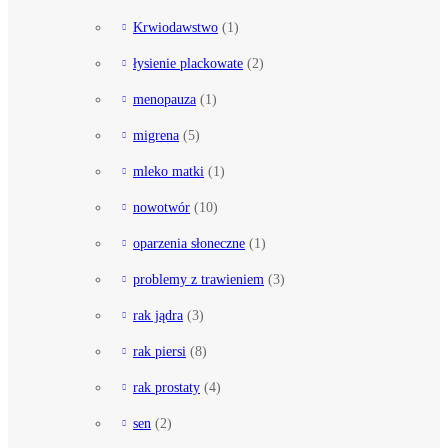
Krwiodawstwo
(1)
łysienie plackowate
(2)
menopauza
(1)
migrena
(5)
mleko matki
(1)
nowotwór
(10)
oparzenia słoneczne
(1)
problemy z trawieniem
(3)
rak jądra
(3)
rak piersi
(8)
rak prostaty
(4)
sen
(2)