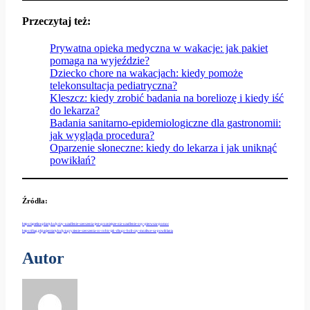
Przeczytaj też:
Prywatna opieka medyczna w wakacje: jak pakiet
pomaga na wyjeździe?
Dziecko chore na wakacjach: kiedy pomoże
telekonsultacja pediatryczna?
Kleszcz: kiedy zrobić badania na boreliozę i kiedy iść
do lekarza?
Badania sanitarno-epidemiologiczne dla gastronomii:
jak wygląda procedura?
Oparzenie słoneczne: kiedy do lekarza i jak uniknąć
powikłań?
Źródła:
https://apteline.pl/artykuly/czy-uzadlenie-szerszenia-jest-grozniejsze-niz-uzadlenie-osy-pierwsza-pomoc
https://diag.pl/pacjent/artykuly/ugryzienie-szerszenia-co-robic-jak-dlugo-boli-czy-mozliwe-sa-powiklania
Autor