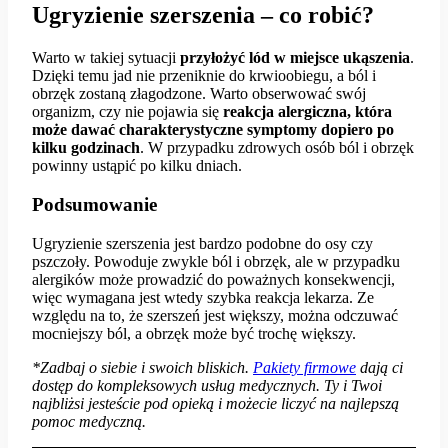
Ugryzienie szerszenia – co robić?
Warto w takiej sytuacji
przyłożyć lód w miejsce ukąszenia
.
Dzięki temu jad nie przeniknie do krwioobiegu, a ból i
obrzęk zostaną złagodzone. Warto obserwować swój
organizm, czy nie pojawia się
reakcja alergiczna, która
może dawać charakterystyczne symptomy dopiero po
kilku godzinach
. W przypadku zdrowych osób ból i obrzęk
powinny ustąpić po kilku dniach.
Podsumowanie
Ugryzienie szerszenia jest bardzo podobne do osy czy
pszczoły. Powoduje zwykle ból i obrzęk, ale w przypadku
alergików może prowadzić do poważnych konsekwencji,
więc wymagana jest wtedy szybka reakcja lekarza. Ze
względu na to, że szerszeń jest większy, można odczuwać
mocniejszy ból, a obrzęk może być trochę większy.
*Zadbaj o siebie i swoich bliskich.
P
akiety firmowe
dają ci
dostęp do kompleksowych usług medycznych. Ty i Twoi
najbliżsi jesteście pod opieką i możecie liczyć na najlepszą
pomoc medyczną.