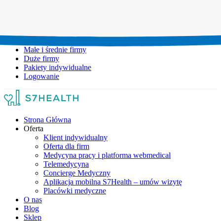
Umów wizytę:
+48 777 111 777
Infolinia czynna:
pon-pt: 8.00-20.00
Małe i średnie firmy
Duże firmy
Pakiety indywidualne
Logowanie
Strona Główna
Oferta
Klient indywidualny
Oferta dla firm
Medycyna pracy i platforma webmedical
Telemedycyna
Concierge Medyczny
Aplikacja mobilna S7Health – umów wizytę
Placówki medyczne
O nas
Blog
Sklep