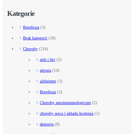
Kategorie
Borelioza
(3)
Brak kategorii
(18)
Choroby
(216)
aids i hiv
(2)
alergia
(14)
alzheimer
(3)
Borelioza
(2)
Choroby autoimmunologiczne
(2)
choroby serca i układu krążenia
(1)
depresja
(8)