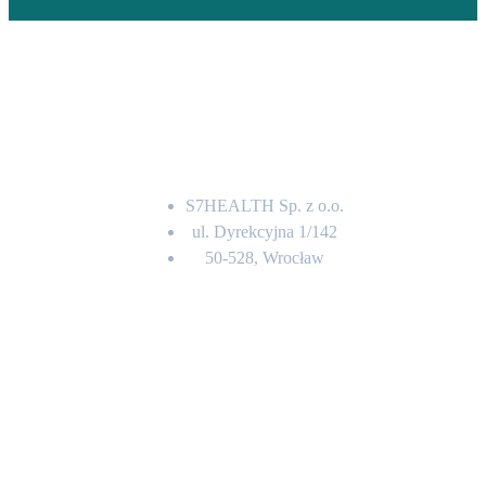
Adres
S7HEALTH Sp. z o.o.
ul. Dyrekcyjna 1/142
50-528, Wrocław
Kontakt