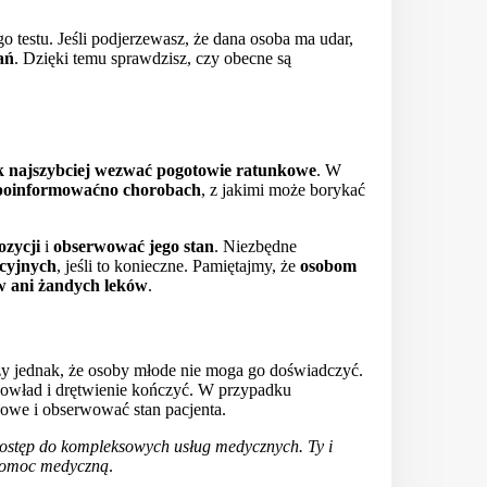
 testu. Jeśli podjerzewasz, że dana osoba ma udar,
ań
. Dzięki temu sprawdzisz, czy obecne są
k najszybciej wezwać pogotowie ratunkowe
. W
poinformowaćno chorobach
, z jakimi może borykać
ozycji
i
obserwować jego stan
. Niezbędne
acyjnych
, jeśli to konieczne. Pamiętajmy, że
osobom
 ani żandych leków
.
zy jednak, że osoby młode nie moga go doświadczyć.
dowład i drętwienie kończyć. W przypadku
kowe i obserwować stan pacjenta.
dostęp do kompleksowych usług medycznych. Ty i
ą pomoc medyczną
.