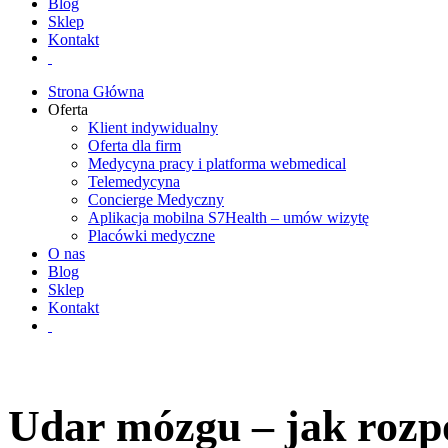
Blog
Sklep
Kontakt
Strona Główna
Oferta
Klient indywidualny
Oferta dla firm
Medycyna pracy i platforma webmedical
Telemedycyna
Concierge Medyczny
Aplikacja mobilna S7Health – umów wizytę
Placówki medyczne
O nas
Blog
Sklep
Kontakt
Udar mózgu – jak rozp