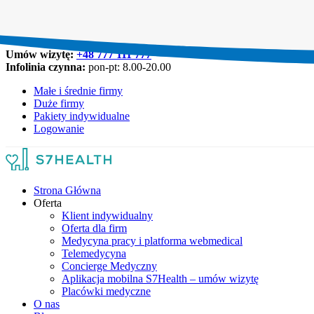
Umów wizytę:
+48 777 111 777
Infolinia czynna:
pon-pt: 8.00-20.00
Małe i średnie firmy
Duże firmy
Pakiety indywidualne
Logowanie
Strona Główna
Oferta
Klient indywidualny
Oferta dla firm
Medycyna pracy i platforma webmedical
Telemedycyna
Concierge Medyczny
Aplikacja mobilna S7Health – umów wizytę
Placówki medyczne
O nas