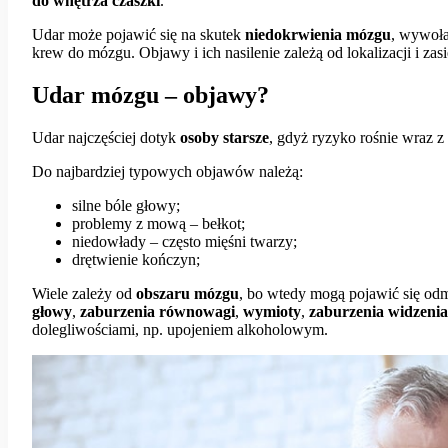
do wnętrza czaszki
.
Udar może pojawić się na skutek
niedokrwienia mózgu
, wywoł
krew do mózgu. Objawy i ich nasilenie zależą od lokalizacji i zas
Udar mózgu – objawy?
Udar najczęściej dotyk
osoby starsze
, gdyż ryzyko rośnie wraz 
Do najbardziej typowych objawów należą:
silne bóle głowy;
problemy z mową – bełkot;
niedowłady – często mięśni twarzy;
drętwienie kończyn;
Wiele zależy od
obszaru mózgu
, bo wtedy mogą pojawić się odm
głowy
,
zaburzenia równowagi
,
wymioty
,
zaburzenia widzenia
dolegliwościami, np. upojeniem alkoholowym.