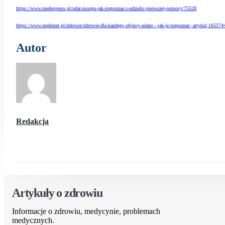
https://www.medexpress.pl/udar-mozgu-jak-rozpoznac-i-udzielic-pierwszej-pomocy/75528
https://www.medonet.pl/zdrowie/zdrowie-dla-kazdego,objawy-udaru—jak-je-rozpoznac-,artykul,165574
Autor
Redakcja
Artykuły o zdrowiu
Informacje o zdrowiu, medycynie, problemach
medycznych.