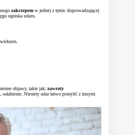
anego
zakrzepem
w jednej z tętnic doprowadzającej
ięgu ogniska udaru.
z wiekiem.
ienne objawy, takie jak:
zawroty
, osłabienie. Niestety udar łatwo pomylić z innymi