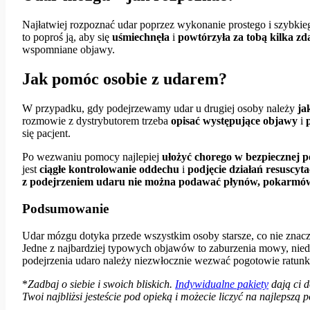
Najłatwiej rozpoznać udar poprzez wykonanie prostego i szybkiego
to poproś ją, aby się
uśmiechnęła
i
powtórzyła za tobą kilka zd
wspomniane objawy.
Jak pomóc osobie z udarem?
W przypadku, gdy podejrzewamy udar u drugiej osoby należy
ja
rozmowie z dystrybutorem trzeba
opisać występujące objawy
i
się pacjent.
Po wezwaniu pomocy najlepiej
ułożyć chorego w bezpiecznej p
jest
ciągłe kontrolowanie oddechu
i
podjęcie działań resuscyt
z podejrzeniem udaru nie można podawać płynów, pokarmów
Podsumowanie
Udar mózgu dotyka przede wszystkim osoby starsze, co nie znac
Jedne z najbardziej typowych objawów to zaburzenia mowy, nie
podejrzenia udaro należy niezwłocznie wezwać pogotowie ratun
*
Zadbaj o siebie i swoich bliskich.
Indywidualne pakiety
dają ci 
Twoi najbliżsi jesteście pod opieką i możecie liczyć na najlepsz