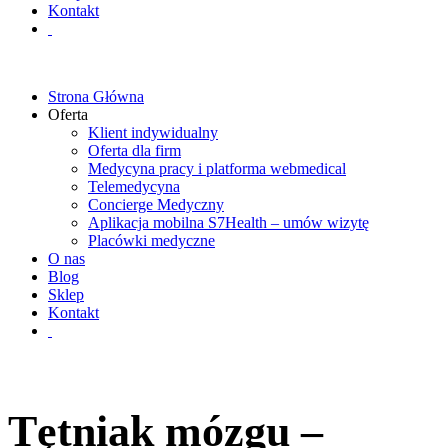
Kontakt
Strona Główna
Oferta
Klient indywidualny
Oferta dla firm
Medycyna pracy i platforma webmedical
Telemedycyna
Concierge Medyczny
Aplikacja mobilna S7Health – umów wizytę
Placówki medyczne
O nas
Blog
Sklep
Kontakt
Tętniak mózgu –