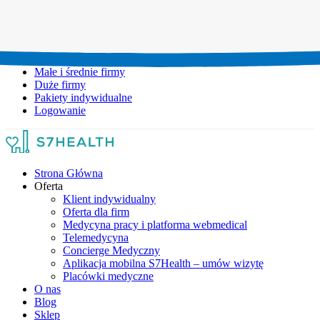
Umów wizytę:
+48 777 111 777
Infolinia czynna:
pon-pt: 8.00-20.00
Małe i średnie firmy
Duże firmy
Pakiety indywidualne
Logowanie
Strona Główna
Oferta
Klient indywidualny
Oferta dla firm
Medycyna pracy i platforma webmedical
Telemedycyna
Concierge Medyczny
Aplikacja mobilna S7Health – umów wizytę
Placówki medyczne
O nas
Blog
Sklep