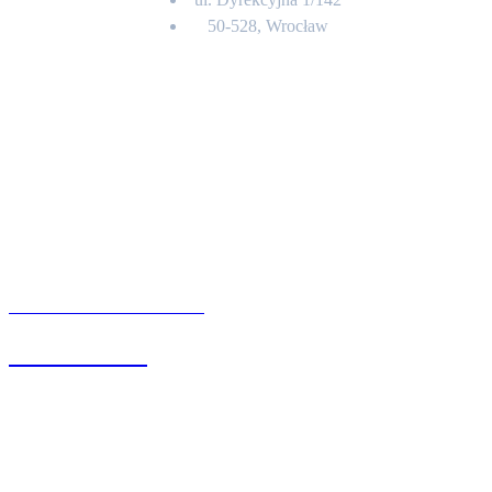
50-528, Wrocław
Kontakt
BIURO OBSŁUGI KLIENTA
71 342 88 41