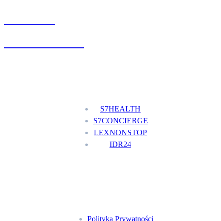
UMÓW WIZYTĘ
+48 777 111 777
Nasze usługi
S7HEALTH
S7CONCIERGE
LEXNONSTOP
IDR24
Menu
Polityka Prywatności