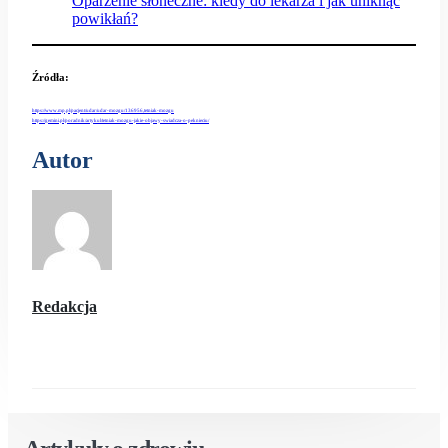
Oparzenie słoneczne: kiedy do lekarza i jak uniknąć
powikłań?
Źródła:
https://www.mp.pl/pacjent/udar/udar-mozgu/136956,tetniak-mozgu
https://gemini.pl/poradnik/artykul/tetniak-mozgu-jakie-objawy-swiadcza-o-peknieciu/
Autor
Redakcja