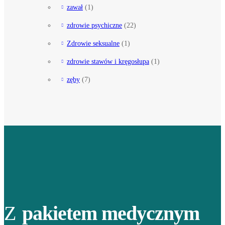
zawał
(1)
zdrowie psychiczne
(22)
Zdrowie seksualne
(1)
zdrowie stawów i kręgosłupa
(1)
zęby
(7)
Z
pakietem medycznym