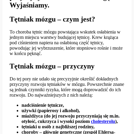
Wyjaśniamy.
Tętniak mózgu – czym jest?
To choroba tętnic mózgu powstająca wskutek osłabienia w
jednym miejscu warstwy budującej tętnicę. Krew krążąca
pod ciśnieniem napiera na osłabioną część tętnicy,
powodując jej wybrzuszenie, które stopniowo rośnie i może
w końcu pęknąć.
Tętniak mózgu – przyczyny
Do tej pory nie udało się precyzyjnie określić dokładnych
przyczyny rozwoju tętniaków w mózgu. Powszechnie znane
są jednak czynniki ryzyka, które mogą doprowadzić do ich
rozwoju. Do najważniejszych z nich należą:
nadciśnienie tętnicze,
używki (papierosy i alkohol),
miażdżyca (do jej rozwoju przyczyniają się m.in.
otyłość, cukrzyca i wysoki poziom
cholesterolu
),
tętniaki u osób z najbliższej rodziny,
choroby – głównie genetyczne (zespół Ehlersa-