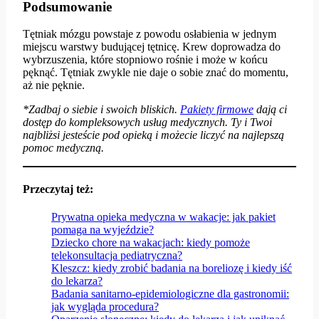
Podsumowanie
Tętniak mózgu powstaje z powodu osłabienia w jednym
miejscu warstwy budującej tętnicę. Krew doprowadza do
wybrzuszenia, które stopniowo rośnie i może w końcu
pęknąć. Tętniak zwykle nie daje o sobie znać do momentu,
aż nie pęknie.
*Zadbaj o siebie i swoich bliskich.
P
akiety firmowe
dają ci
dostęp do kompleksowych usług medycznych. Ty i Twoi
najbliżsi jesteście pod opieką i możecie liczyć na najlepszą
pomoc medyczną.
Przeczytaj też:
Prywatna opieka medyczna w wakacje: jak pakiet
pomaga na wyjeździe?
Dziecko chore na wakacjach: kiedy pomoże
telekonsultacja pediatryczna?
Kleszcz: kiedy zrobić badania na boreliozę i kiedy iść
do lekarza?
Badania sanitarno-epidemiologiczne dla gastronomii:
jak wygląda procedura?