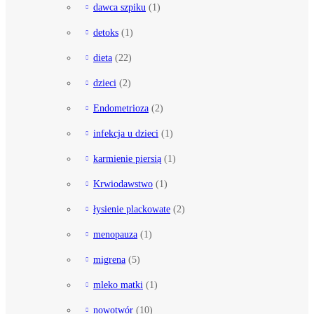
dawca szpiku
(1)
detoks
(1)
dieta
(22)
dzieci
(2)
Endometrioza
(2)
infekcja u dzieci
(1)
karmienie piersią
(1)
Krwiodawstwo
(1)
łysienie plackowate
(2)
menopauza
(1)
migrena
(5)
mleko matki
(1)
nowotwór
(10)