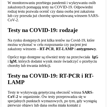
W monitorowaniu przebiegu pandemii i wykrywaniu osób
zakażonych pomagają testy na COVID-19. Odpowiedni
rodzaj testu pozwala ocenić czy dana osoba jest zakażona
lub czy przeszła już chorobę spowodowaną wirusem SARS-
CoV-2.
Testy na COVID-19: rodzaje
Na rynku dostępnych jest kilka testów na Covid-19, które
można wykonać w celu rozpoznania czy pacjent jest
zakażony wirusem –
RT-PCR
,
RT-LAMP
i
antygenowy
.
Oprócz tego dostępne są również testy na przeciwciała
IgG
i
IgM
, których dodatni wynik może świadczyć o przebyciu
choroby lub trwania infekcji.
Testy na COVID-19: RT-PCR i RT-
LAMP
Testy te wykrywają genetyczną obecność wirusa
SARS-
CoV-2
w organizmie. Ów testy przeprowadza się w
specjalnych punktach wymazowych, po tym, gdy wystąpią
pierwsze objawy lub dana osoba miała kontakt z