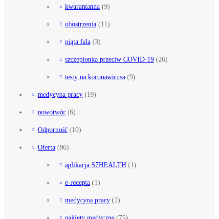
kwarantanna
(9)
obostrzenia
(11)
piąta fala
(3)
szczepionka przeciw COVID-19
(26)
testy na koronawirusa
(9)
medycyna pracy
(19)
nowotwór
(6)
Odporność
(10)
Oferta
(96)
aplikacja S7HEALTH
(1)
e-recepta
(1)
medycyna pracy
(2)
pakiety medyczne
(75)