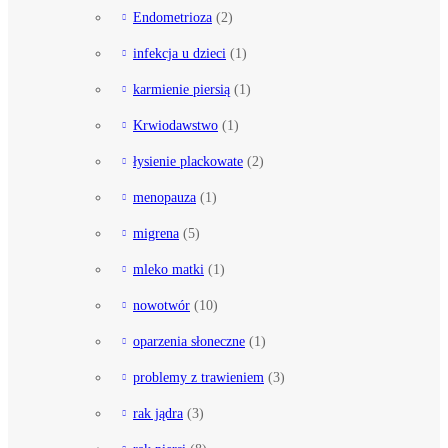
Endometrioza
(2)
infekcja u dzieci
(1)
karmienie piersią
(1)
Krwiodawstwo
(1)
łysienie plackowate
(2)
menopauza
(1)
migrena
(5)
mleko matki
(1)
nowotwór
(10)
oparzenia słoneczne
(1)
problemy z trawieniem
(3)
rak jądra
(3)