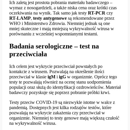
Ich zaletą jest prostota pobrania materiału badawczego –
wymaz z nosogardzieli, a także niska cena oraz krótki czas
oczekiwania na wynik. Tak samo jak testy
RT-PCR
czy
RT-LAMP
,
testy antygenowe
są rekomendowane przez
WHO i Ministerstwo Zdrowia. Niemniej jednak są one
mniej skuteczne i mają mniejszą wykrywalność wirusa w
porównaniu z wcześniej wspomnianymi testami.
Badania serologiczne – test na
przeciwciała
Ich celem jest wykrycie przeciwciał powstałych po
kontakcie z wirusem. Pozwalają na określenie ilości
przeciwciał w klasie
igM
i
igG
w organizmie. Oprócz tego
testy te pozwalają również na ocenę stanu uodpornienia
populacji oraz służą do identyfikacji ozdrowieńców. Materiał
badawczy pozyskuje się poprzez pobranie próbki krwi.
Testy przeciw COVID-19 są niezwykle istotne w walce z
pandemią. Dostępnych jest kilka rodzajów testów, które
pozwalają na wykrycie zakażenia czy przeciwciał w
organizmie. Niemniej to testy genowe mają większą czułość
na wykrywalność wirusa.