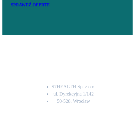
SPRAWDŹ OFERTĘ
Adres
S7HEALTH Sp. z o.o.
ul. Dyrekcyjna 1/142
50-528, Wrocław
Kontakt