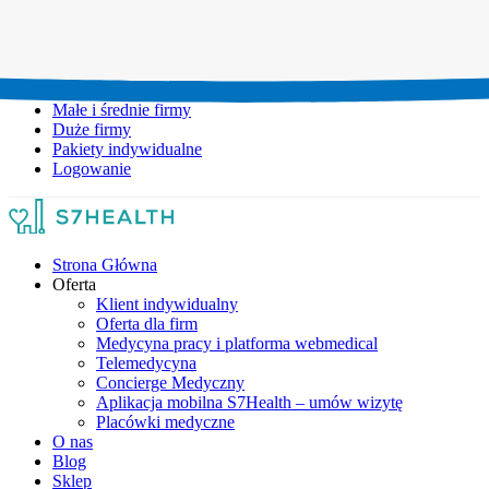
Umów wizytę:
+48 777 111 777
Infolinia czynna:
pon-pt: 8.00-20.00
Małe i średnie firmy
Duże firmy
Pakiety indywidualne
Logowanie
Strona Główna
Oferta
Klient indywidualny
Oferta dla firm
Medycyna pracy i platforma webmedical
Telemedycyna
Concierge Medyczny
Aplikacja mobilna S7Health – umów wizytę
Placówki medyczne
O nas
Blog
Sklep