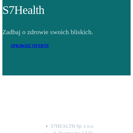
S7Health
Zadbaj o zdrowie swoich bliskich.
SPRAWDŹ OFERTĘ
Adres
S7HEALTH Sp. z o.o.