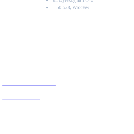
ul. Dyrekcyjna 1/142
50-528, Wrocław
Kontakt
BIURO OBSŁUGI KLIENTA
71 342 88 41