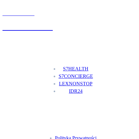
UMÓW WIZYTĘ
+48 777 111 777
Nasze usługi
S7HEALTH
S7CONCIERGE
LEXNONSTOP
IDR24
Menu
Polityka Prywatności