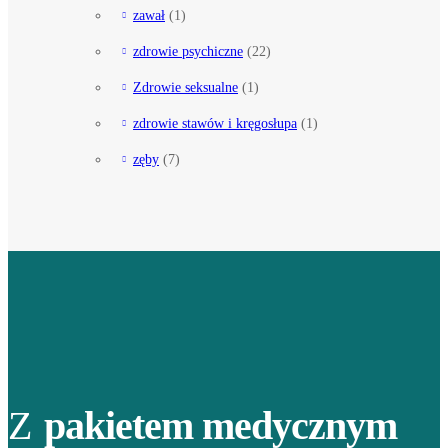
zawał
(1)
zdrowie psychiczne
(22)
Zdrowie seksualne
(1)
zdrowie stawów i kręgosłupa
(1)
zęby
(7)
Z
pakietem medycznym