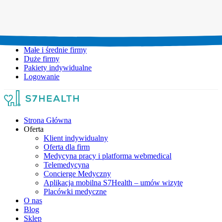
Umów wizytę:
+48 777 111 777
Infolinia czynna:
pon-pt: 8.00-20.00
Małe i średnie firmy
Duże firmy
Pakiety indywidualne
Logowanie
Strona Główna
Oferta
Klient indywidualny
Oferta dla firm
Medycyna pracy i platforma webmedical
Telemedycyna
Concierge Medyczny
Aplikacja mobilna S7Health – umów wizytę
Placówki medyczne
O nas
Blog
Sklep