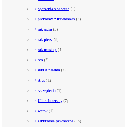
oparzenia słoneczne
(1)
problemy z trawieniem
(3)
rak jądra
(3)
rak piersi
(8)
rak prostaty
(4)
sen
(2)
skutki palenia
(2)
stres
(12)
szczepienia
(1)
Udar słoneczny
(7)
wzrok
(1)
zaburzenia psychiczne
(18)