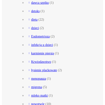
dawca szpiku
(1)
detoks
(1)
dieta
(22)
dzieci
(2)
Endometrioza
(2)
infekcja u dzieci
(1)
karmienie piersią
(1)
Krwiodawstwo
(1)
łysienie plackowate
(2)
menopauza
(1)
migrena
(5)
mleko matki
(1)
nowotwór
(10)