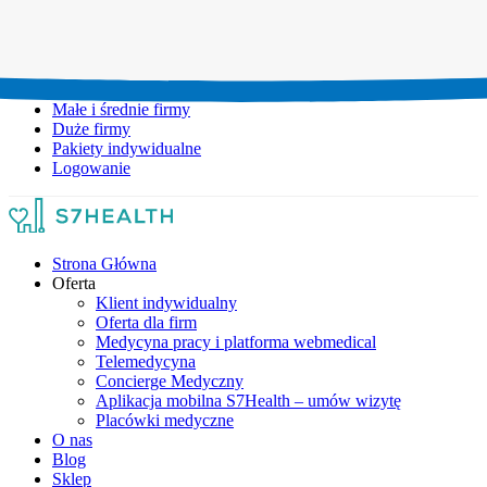
Umów wizytę:
+48 777 111 777
Infolinia czynna:
pon-pt: 8.00-20.00
Małe i średnie firmy
Duże firmy
Pakiety indywidualne
Logowanie
Strona Główna
Oferta
Klient indywidualny
Oferta dla firm
Medycyna pracy i platforma webmedical
Telemedycyna
Concierge Medyczny
Aplikacja mobilna S7Health – umów wizytę
Placówki medyczne
O nas
Blog
Sklep