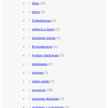
dieta
(22)
dzieci
(2)
Endometrioza
(2)
infekcja u dzieci
(1)
karmienie piersią
(1)
Krwiodawstwo
(1)
łysienie plackowate
(2)
menopauza
(1)
migrena
(5)
mleko matki
(1)
nowotwór
(10)
oparzenia słoneczne
(1)
problemy z trawieniem
(3)