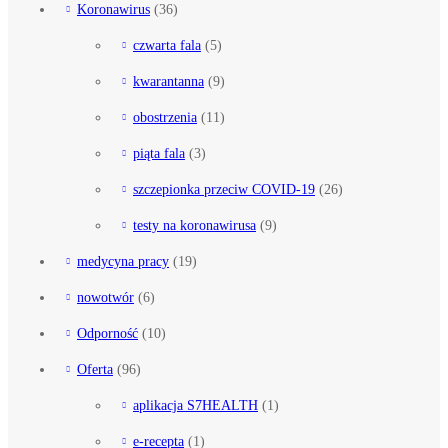
Koronawirus
(36)
czwarta fala
(5)
kwarantanna
(9)
obostrzenia
(11)
piąta fala
(3)
szczepionka przeciw COVID-19
(26)
testy na koronawirusa
(9)
medycyna pracy
(19)
nowotwór
(6)
Odporność
(10)
Oferta
(96)
aplikacja S7HEALTH
(1)
e-recepta
(1)