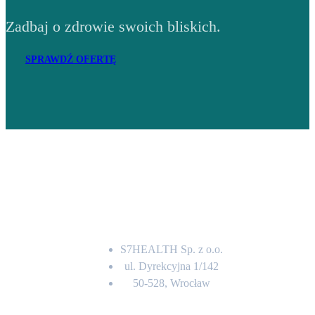
Zadbaj o zdrowie swoich bliskich.
SPRAWDŹ OFERTĘ
Adres
S7HEALTH Sp. z o.o.
ul. Dyrekcyjna 1/142
50-528, Wrocław