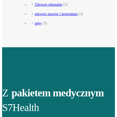
Zdrowie seksualne
(1)
zdrowie stawów i kręgosłupa
(1)
zęby
(7)
Z
pakietem medycznym
S7Health