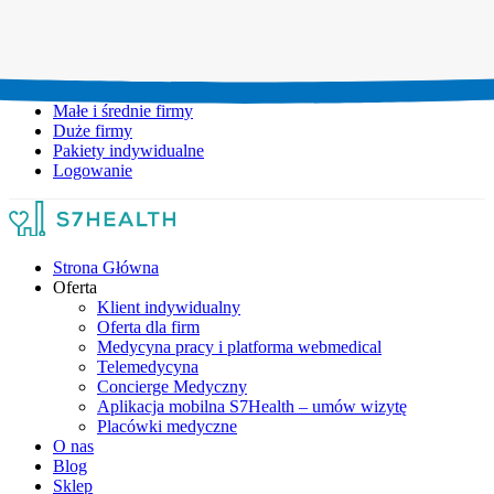
Umów wizytę:
+48 777 111 777
Infolinia czynna:
pon-pt: 8.00-20.00
Małe i średnie firmy
Duże firmy
Pakiety indywidualne
Logowanie
Strona Główna
Oferta
Klient indywidualny
Oferta dla firm
Medycyna pracy i platforma webmedical
Telemedycyna
Concierge Medyczny
Aplikacja mobilna S7Health – umów wizytę
Placówki medyczne
O nas
Blog
Sklep