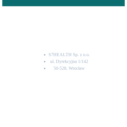
Adres
S7HEALTH Sp. z o.o.
ul. Dyrekcyjna 1/142
50-528, Wrocław
Kontakt