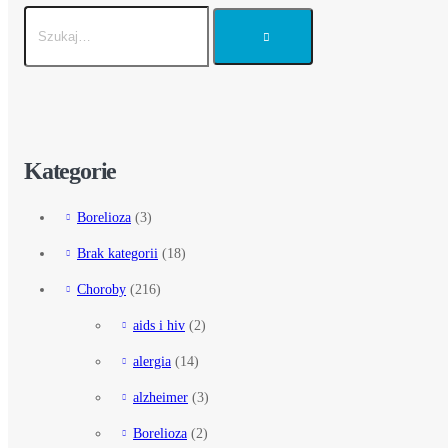
Kategorie
Borelioza
(3)
Brak kategorii
(18)
Choroby
(216)
aids i hiv
(2)
alergia
(14)
alzheimer
(3)
Borelioza
(2)