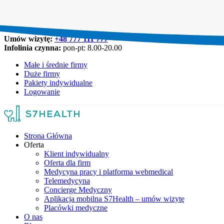
Umów wizytę:
+48 777 111 777
Infolinia czynna:
pon-pt: 8.00-20.00
Małe i średnie firmy
Duże firmy
Pakiety indywidualne
Logowanie
Strona Główna
Oferta
Klient indywidualny
Oferta dla firm
Medycyna pracy i platforma webmedical
Telemedycyna
Concierge Medyczny
Aplikacja mobilna S7Health – umów wizytę
Placówki medyczne
O nas