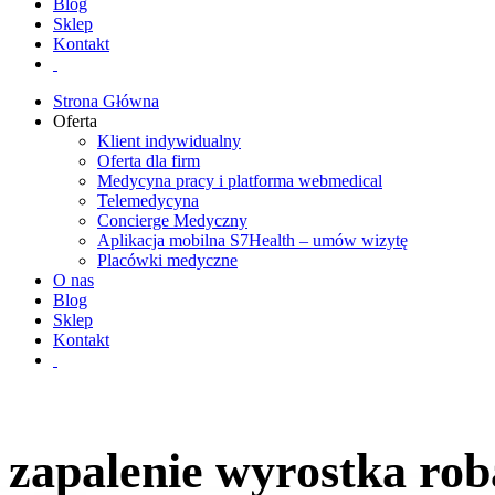
Blog
Sklep
Kontakt
Strona Główna
Oferta
Klient indywidualny
Oferta dla firm
Medycyna pracy i platforma webmedical
Telemedycyna
Concierge Medyczny
Aplikacja mobilna S7Health – umów wizytę
Placówki medyczne
O nas
Blog
Sklep
Kontakt
zapalenie wyrostka ro